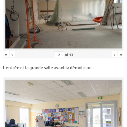
«
‹
›
»
of
13
L’entrée et la grande salle avant la démolition…