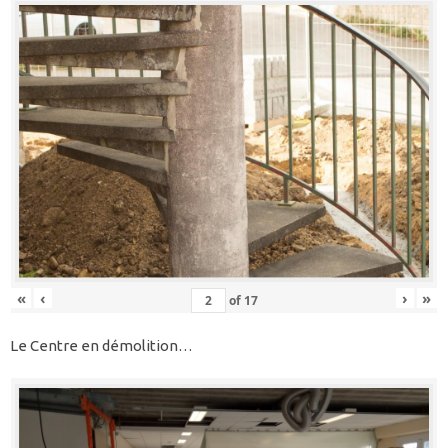
«
‹
›
»
of
17
Le Centre en démolition…