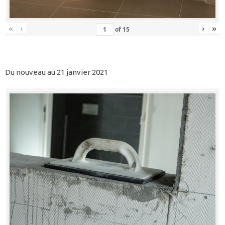
«
‹
›
»
of
15
Du nouveau au 21 janvier 2021