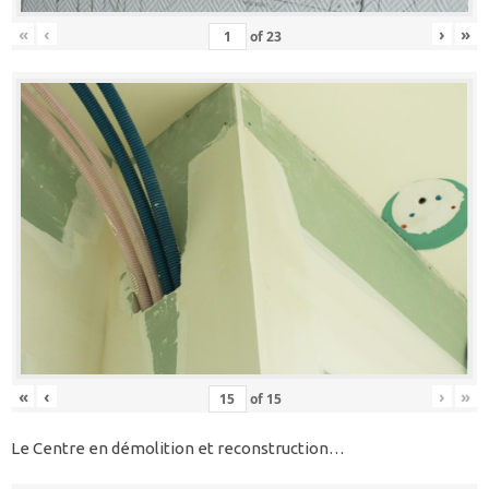
«
‹
›
»
of
23
«
‹
›
»
of
15
Le Centre en démolition et reconstruction…