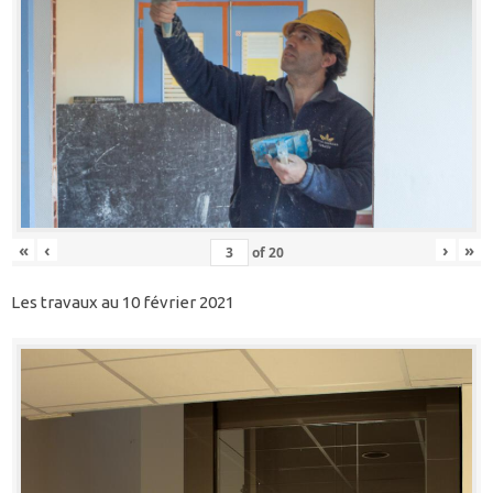
«
‹
›
»
of
20
Les travaux au 10 février 2021