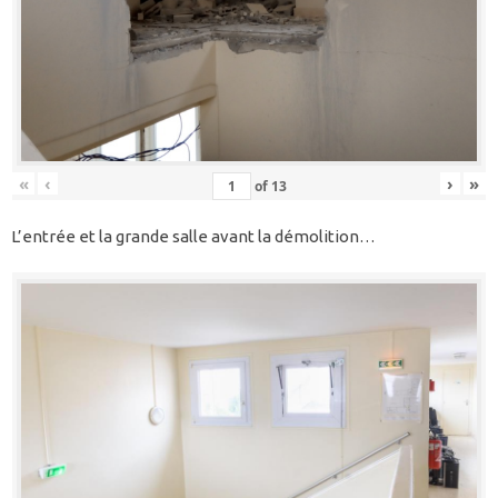
«
‹
›
»
of
13
L’entrée et la grande salle avant la démolition…