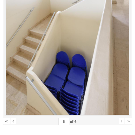
«
‹
›
»
of
6