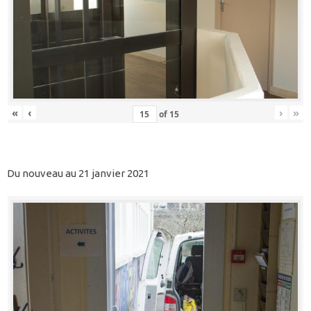
«
‹
›
»
of
15
Du nouveau au 21 janvier 2021