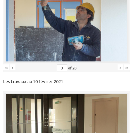
«
‹
›
»
of
20
Les travaux au 10 février 2021