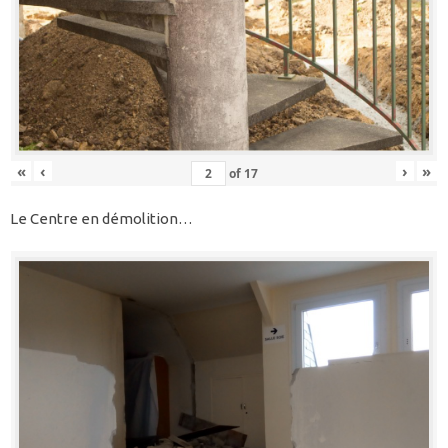
«
‹
›
»
of
17
Le Centre en démolition…