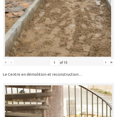
«
‹
›
»
of
15
Le Centre en démolition et reconstruction…