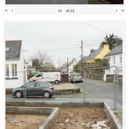
«
‹
›
»
of
23