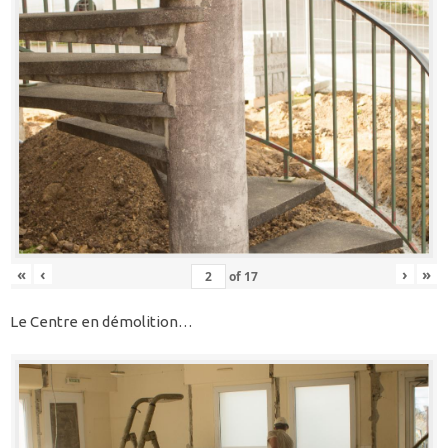
«
‹
›
»
of
17
Le Centre en démolition…