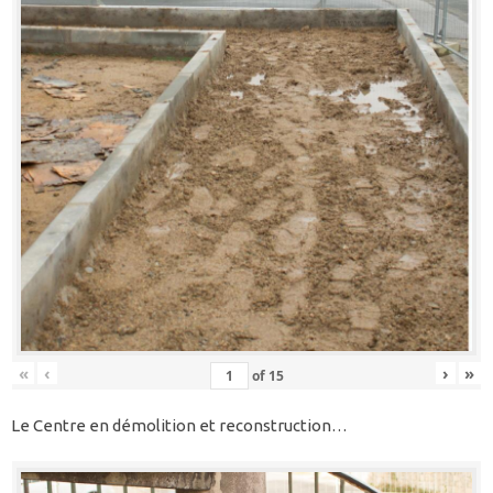
«
‹
›
»
of
15
Le Centre en démolition et reconstruction…