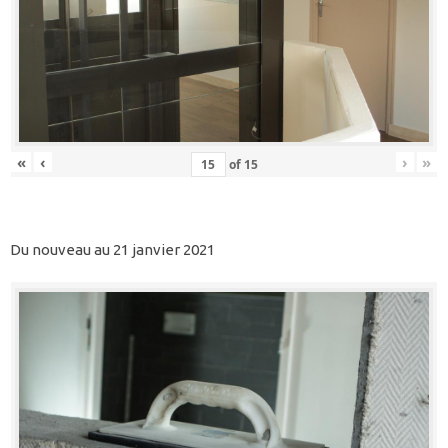
«
‹
›
»
of
15
Du nouveau au 21 janvier 2021