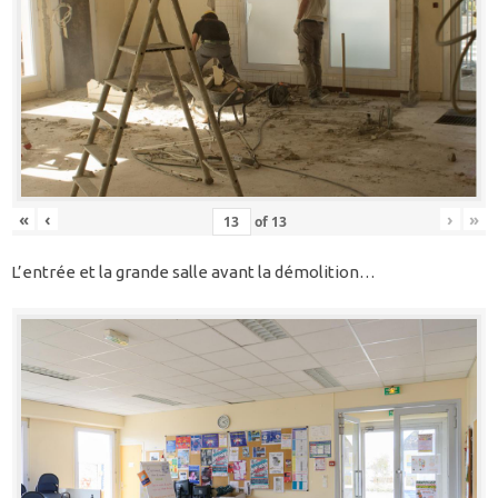
«
‹
›
»
of
13
L’entrée et la grande salle avant la démolition…