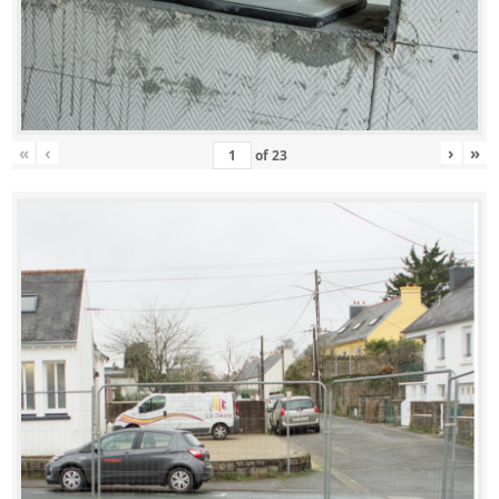
«
‹
›
»
of
23