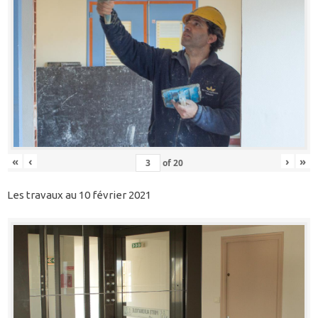
«
‹
›
»
of
20
Les travaux au 10 février 2021