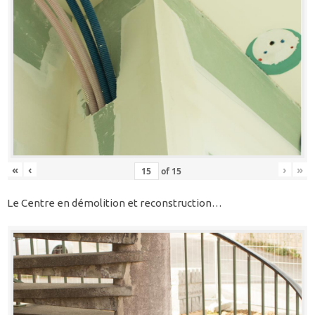
«
‹
›
»
of
15
Le Centre en démolition et reconstruction…