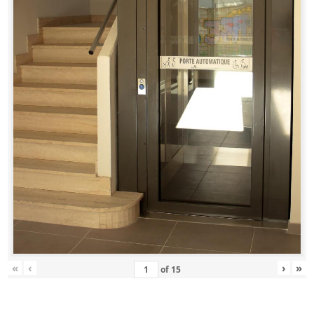
«
‹
›
»
of
15