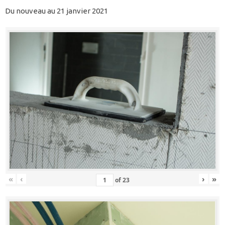
Du nouveau au 21 janvier 2021
«
‹
›
»
of
23