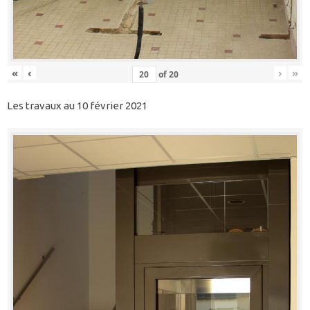
«
‹
›
»
of
20
Les travaux au 10 février 2021