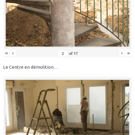
«
‹
›
»
of
17
Le Centre en démolition…