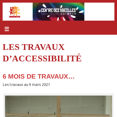
Passer
au
contenu
LES TRAVAUX
D’ACCESSIBILITÉ
6 MOIS DE TRAVAUX…
Les travaux au 9 mars 2021