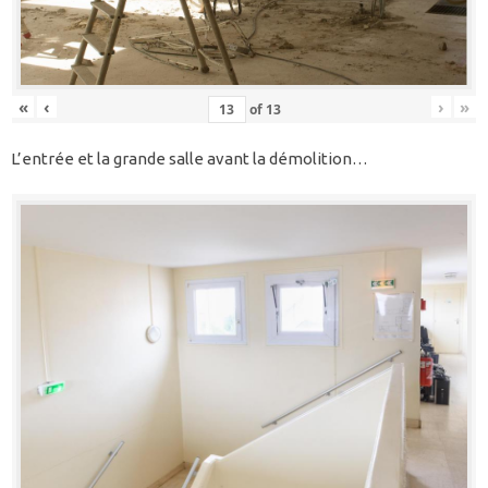
«
‹
›
»
of
13
L’entrée et la grande salle avant la démolition…