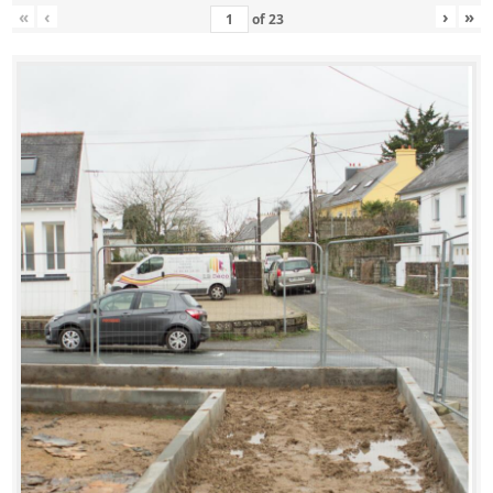
«
‹
›
»
of
23