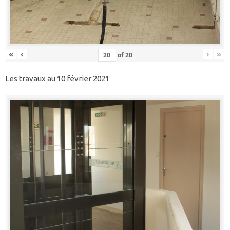
«
‹
›
»
of
20
Les travaux au 10 février 2021