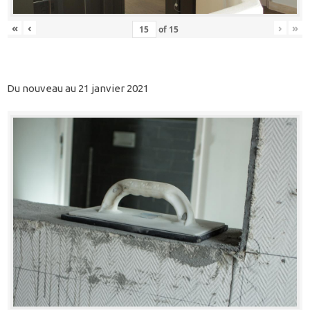
«
‹
›
»
of
15
Du nouveau au 21 janvier 2021