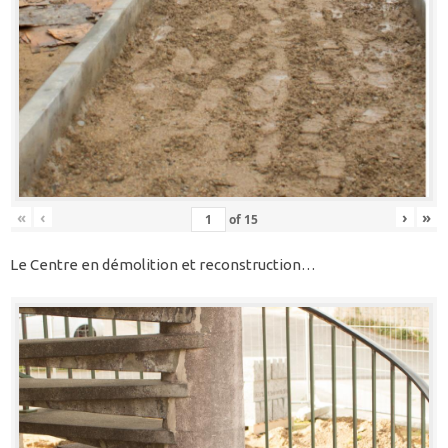
«
‹
›
»
of
15
Le Centre en démolition et reconstruction…