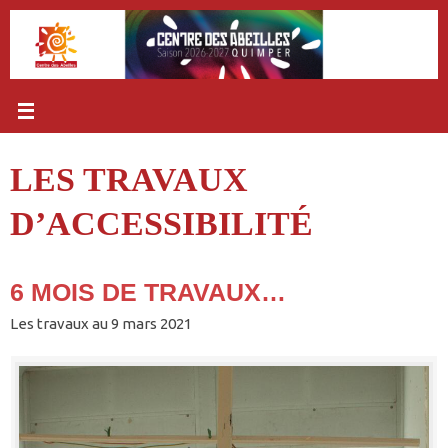
Passer
au
contenu
LES TRAVAUX
D’ACCESSIBILITÉ
6 MOIS DE TRAVAUX…
Les travaux au 9 mars 2021