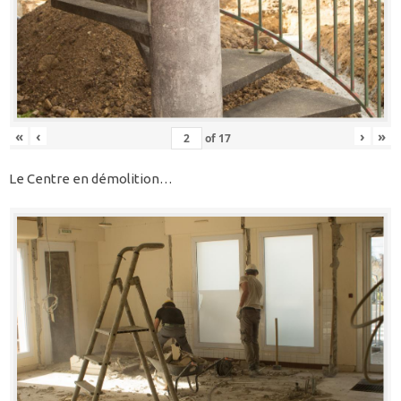
«
‹
›
»
of
17
Le Centre en démolition…