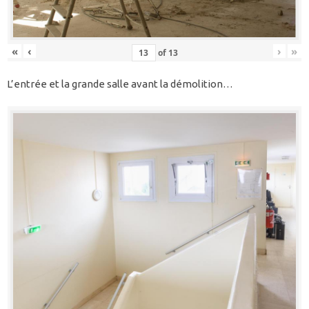
«
‹
›
»
of
13
L’entrée et la grande salle avant la démolition…