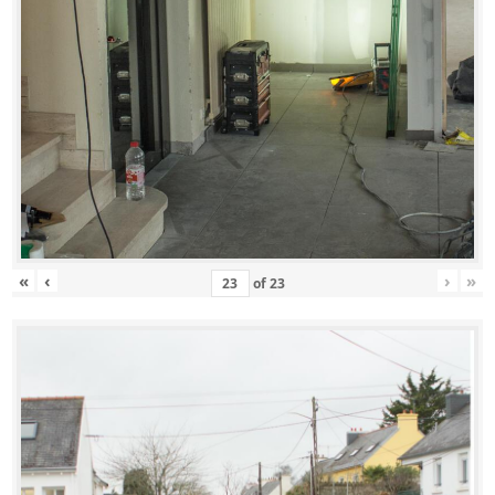
«
‹
›
»
of
23