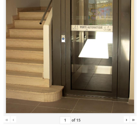
«
‹
›
»
of
15