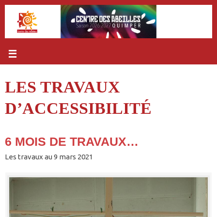
Passer
au
contenu
LES TRAVAUX
D’ACCESSIBILITÉ
6 MOIS DE TRAVAUX…
Les travaux au 9 mars 2021