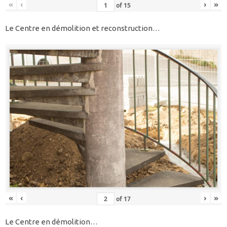
«
‹
›
»
of
15
Le Centre en démolition et reconstruction…
«
‹
›
»
of
17
Le Centre en démolition…