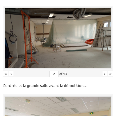
«
‹
›
»
of
13
L’entrée et la grande salle avant la démolition…