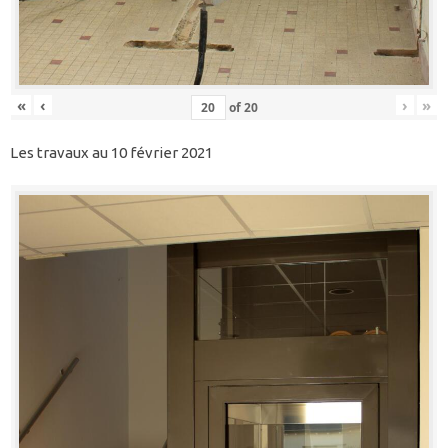
«
‹
›
»
of
20
Les travaux au 10 février 2021