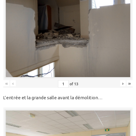
«
‹
›
»
of
13
L’entrée et la grande salle avant la démolition…