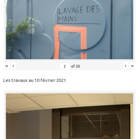
«
‹
›
»
of
20
Les travaux au 10 février 2021