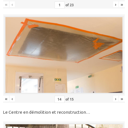
«
‹
›
»
of
23
«
‹
›
»
of
15
Le Centre en démolition et reconstruction…