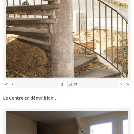
«
‹
›
»
of
17
Le Centre en démolition…