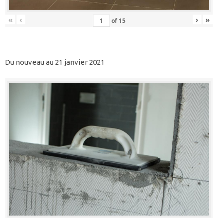
«
‹
›
»
of
15
Du nouveau au 21 janvier 2021