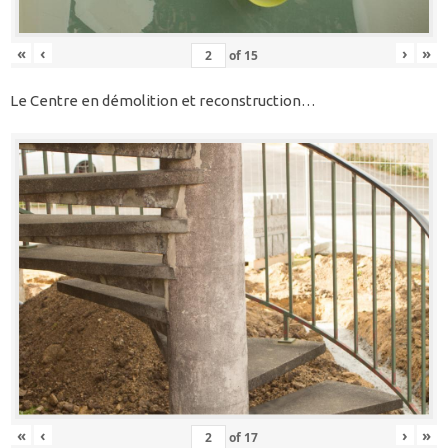
«
‹
›
»
of
15
Le Centre en démolition et reconstruction…
«
‹
›
»
of
17