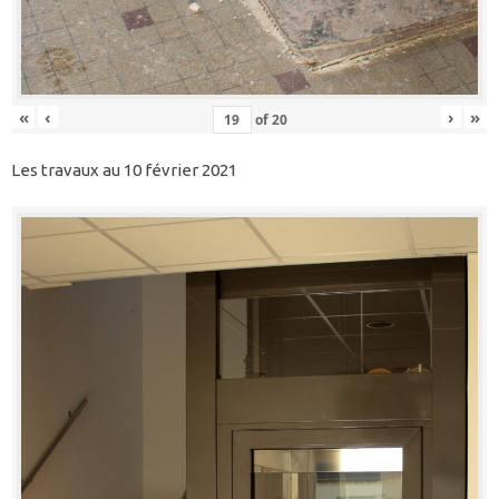
«
‹
›
»
of
20
Les travaux au 10 février 2021