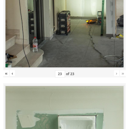
«
‹
›
»
of
23