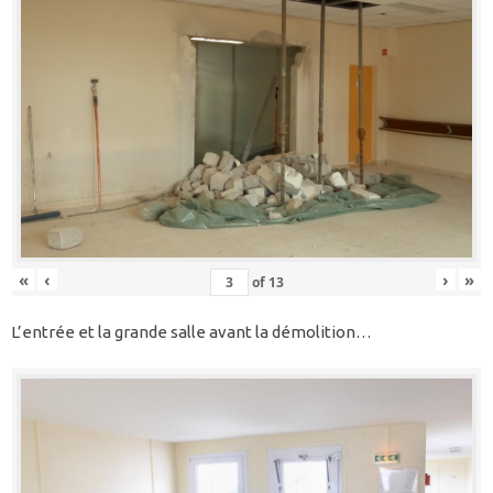
«
‹
›
»
of
13
L’entrée et la grande salle avant la démolition…