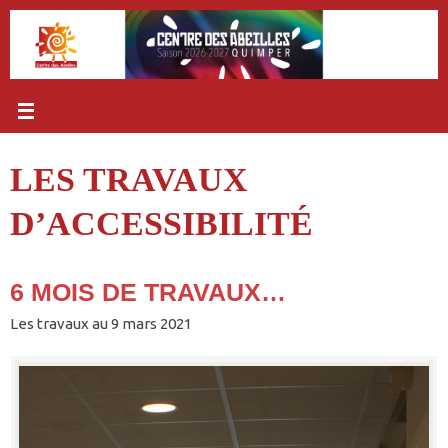
Passer
au
contenu
LES TRAVAUX
D’ACCESSIBILITÉ
6 MOIS DE TRAVAUX…
Les travaux au 9 mars 2021