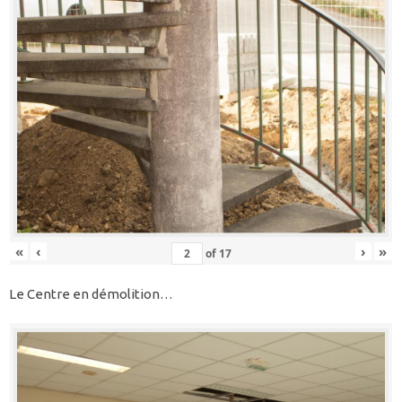
«
‹
›
»
of
17
Le Centre en démolition…