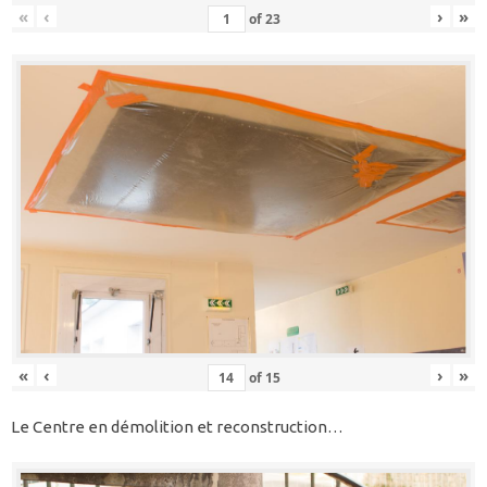
«
‹
›
»
of
23
«
‹
›
»
of
15
Le Centre en démolition et reconstruction…