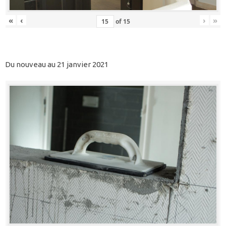
«
‹
›
»
of
15
Du nouveau au 21 janvier 2021