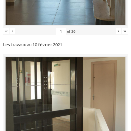
«
‹
›
»
of
20
Les travaux au 10 février 2021