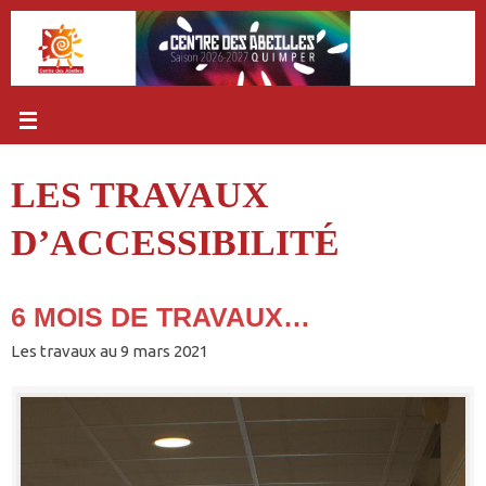
Passer
au
contenu
LES TRAVAUX
D’ACCESSIBILITÉ
6 MOIS DE TRAVAUX…
Les travaux au 9 mars 2021