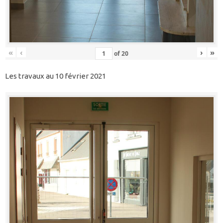
«
‹
›
»
of
20
Les travaux au 10 février 2021