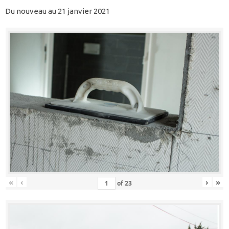
Du nouveau au 21 janvier 2021
«
‹
›
»
of
23