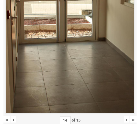
«
‹
›
»
of
15