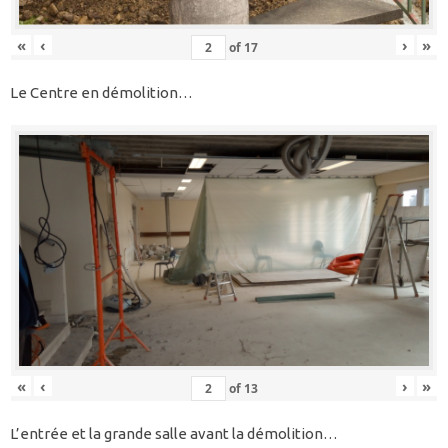
«
‹
›
»
of
17
Le Centre en démolition…
«
‹
›
»
of
13
L’entrée et la grande salle avant la démolition…