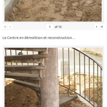
«
‹
›
»
of
15
Le Centre en démolition et reconstruction…