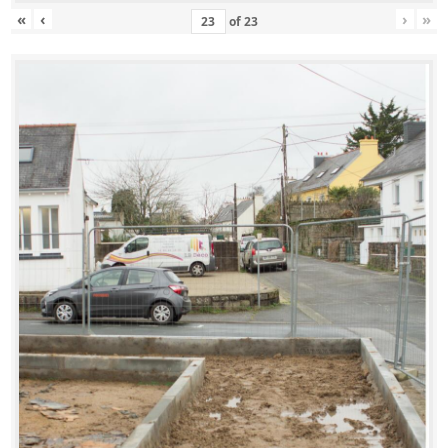
«
‹
›
»
of
23