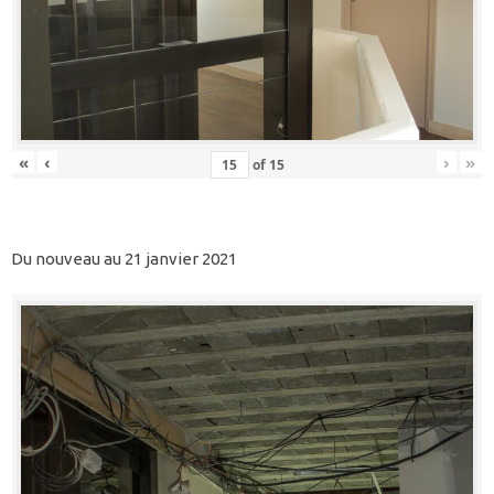
«
‹
›
»
of
15
Du nouveau au 21 janvier 2021