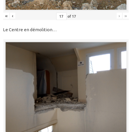
«
‹
›
»
of
17
Le Centre en démolition…