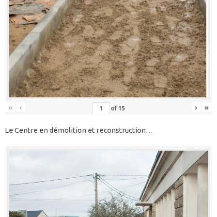
«
‹
›
»
of
15
Le Centre en démolition et reconstruction…