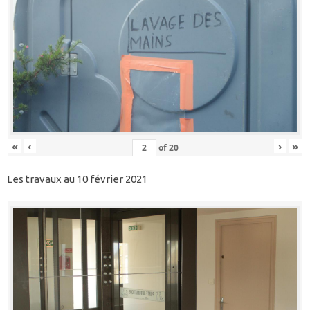
«
‹
›
»
of
20
Les travaux au 10 février 2021