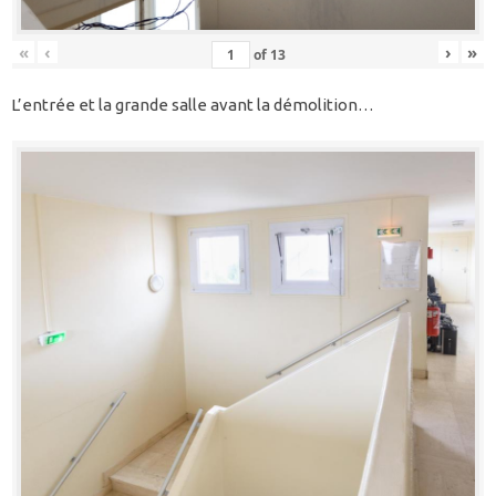
«
‹
›
»
of
13
L’entrée et la grande salle avant la démolition…