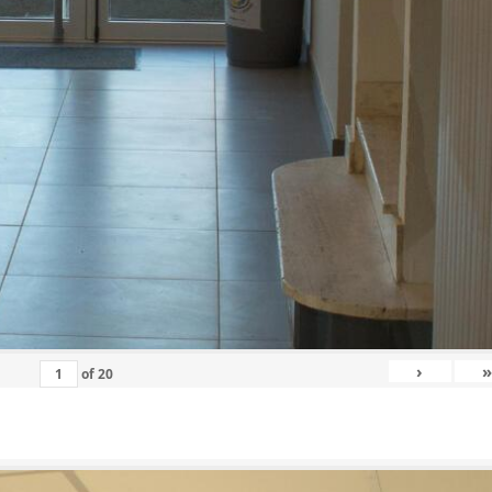
›
»
of
20