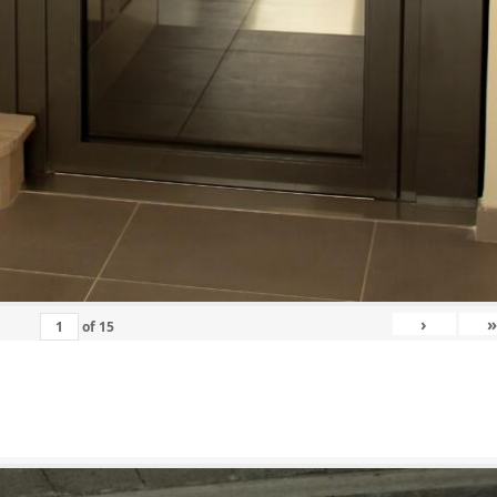
›
»
of
15