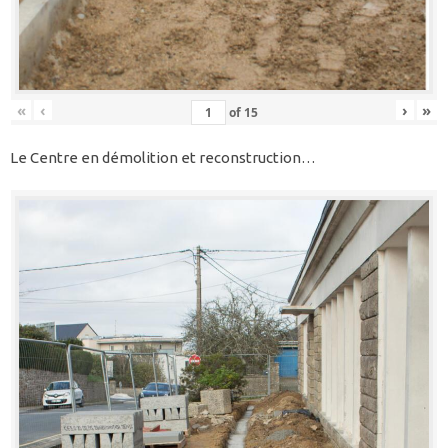
«
‹
›
»
of
15
Le Centre en démolition et reconstruction…