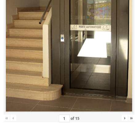
«
‹
›
»
of
15