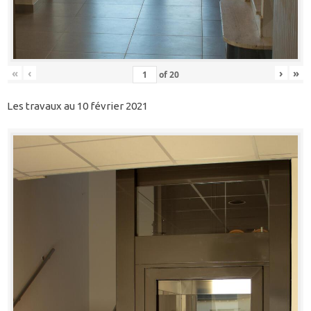
«
‹
›
»
of
20
Les travaux au 10 février 2021