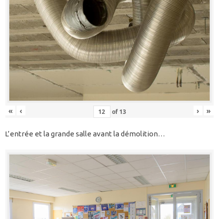
«
‹
›
»
of
13
L’entrée et la grande salle avant la démolition…