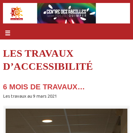
Passer
au
contenu
LES TRAVAUX
D’ACCESSIBILITÉ
6 MOIS DE TRAVAUX…
Les travaux au 9 mars 2021