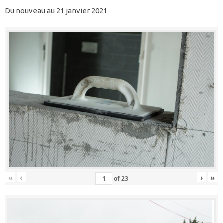
Du nouveau au 21 janvier 2021
«
‹
›
»
of
23