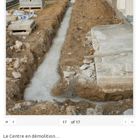
«
‹
›
»
of
17
Le Centre en démolition…