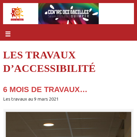
Passer
au
contenu
LES TRAVAUX
D’ACCESSIBILITÉ
6 MOIS DE TRAVAUX…
Les travaux au 9 mars 2021