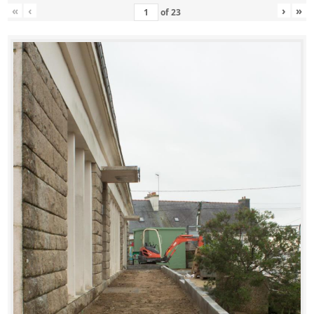
«
‹
›
»
of
23