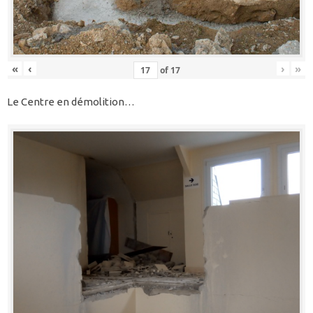
«
‹
›
»
of
17
Le Centre en démolition…