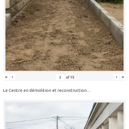
«
‹
›
»
of
15
Le Centre en démolition et reconstruction…