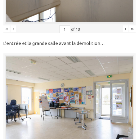
«
‹
›
»
of
13
L’entrée et la grande salle avant la démolition…