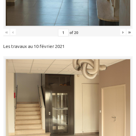
«
‹
›
»
of
20
Les travaux au 10 février 2021