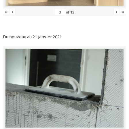
«
‹
›
»
of
15
Du nouveau au 21 janvier 2021