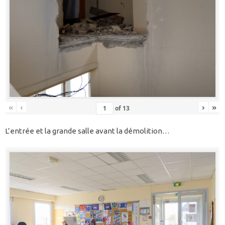
«
‹
›
»
of
13
L’entrée et la grande salle avant la démolition…