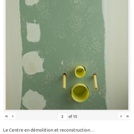
«
‹
›
»
of
15
Le Centre en démolition et reconstruction…