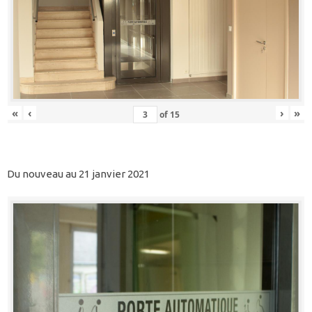
«
‹
›
»
of
15
Du nouveau au 21 janvier 2021