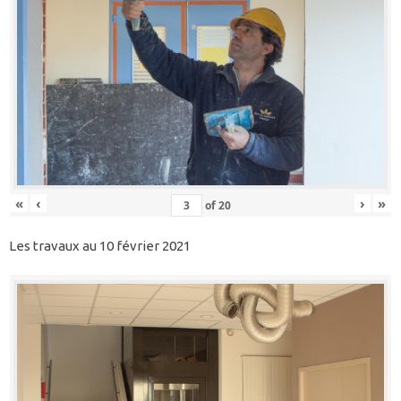
«
‹
›
»
of
20
Les travaux au 10 février 2021