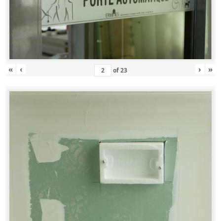
«
‹
›
»
of
23