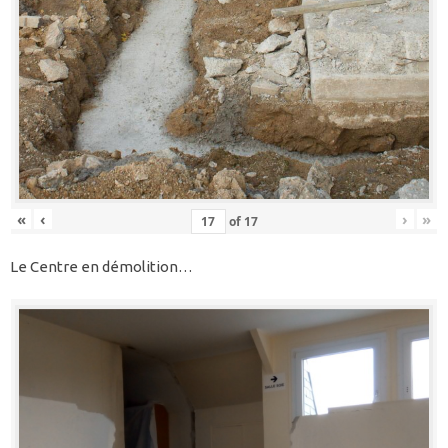
«
‹
›
»
of
17
Le Centre en démolition…