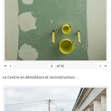
«
‹
›
»
of
15
Le Centre en démolition et reconstruction…