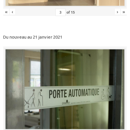
«
‹
›
»
of
15
Du nouveau au 21 janvier 2021