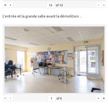
«
‹
›
»
of
13
L’entrée et la grande salle avant la démolition…
«
‹
›
»
of
6