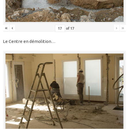
«
‹
›
»
of
17
Le Centre en démolition…