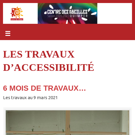
Passer
au
contenu
LES TRAVAUX
D’ACCESSIBILITÉ
6 MOIS DE TRAVAUX…
Les travaux au 9 mars 2021