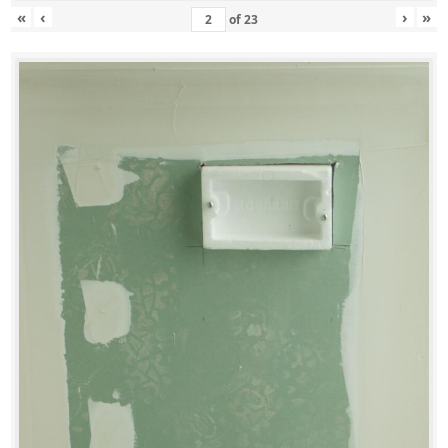
«
‹
›
»
of
23