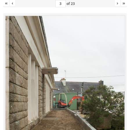
«
‹
›
»
of
23