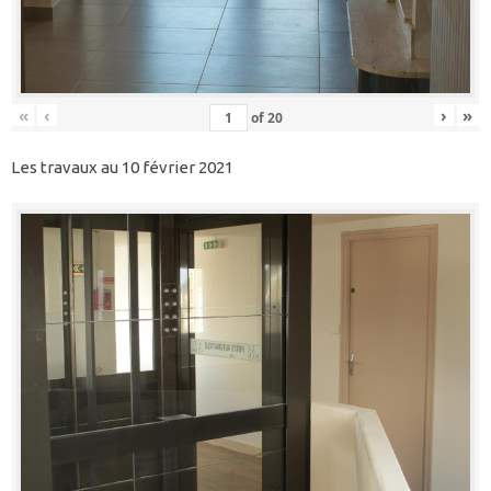
«
‹
›
»
of
20
Les travaux au 10 février 2021