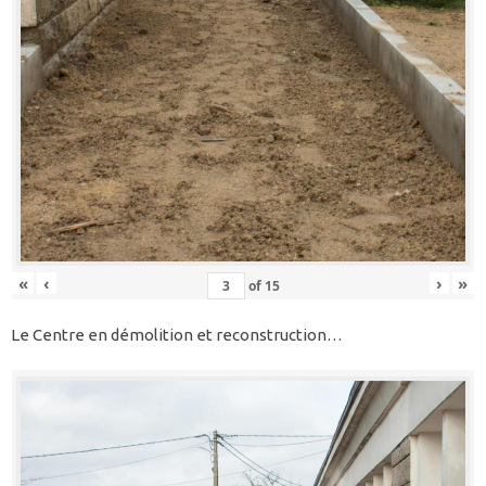
«
‹
›
»
of
15
Le Centre en démolition et reconstruction…