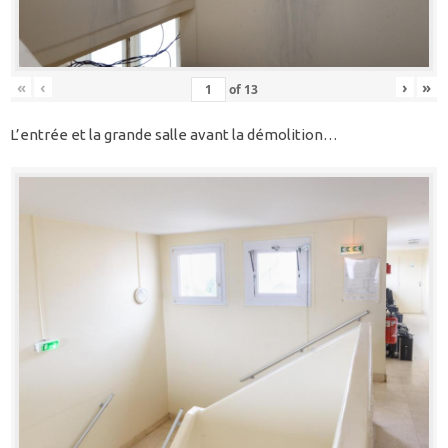
«
‹
›
»
of
13
L’entrée et la grande salle avant la démolition…