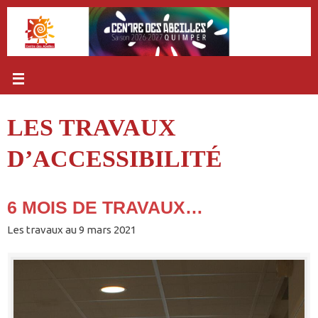
Passer
au
contenu
LES TRAVAUX
D’ACCESSIBILITÉ
6 MOIS DE TRAVAUX…
Les travaux au 9 mars 2021