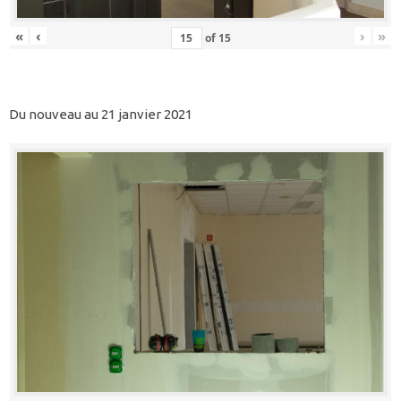
«
‹
›
»
of
15
Du nouveau au 21 janvier 2021