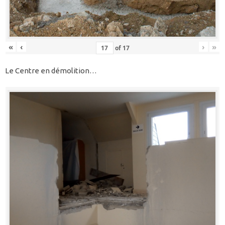
«
‹
›
»
of
17
Le Centre en démolition…