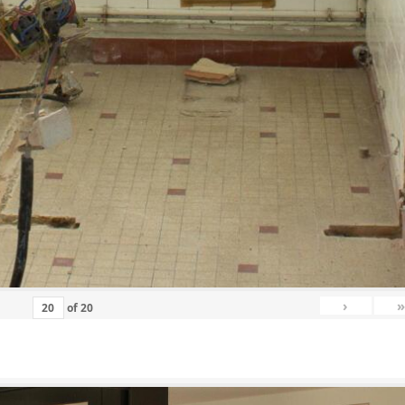
›
»
of
20