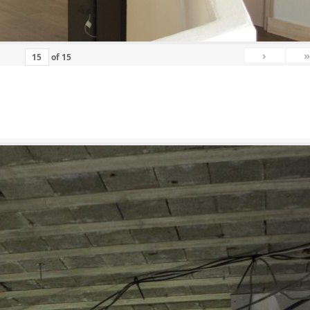
›
»
of
15