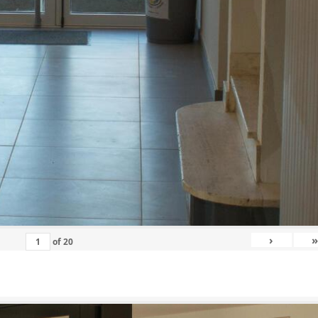
›
»
of
20