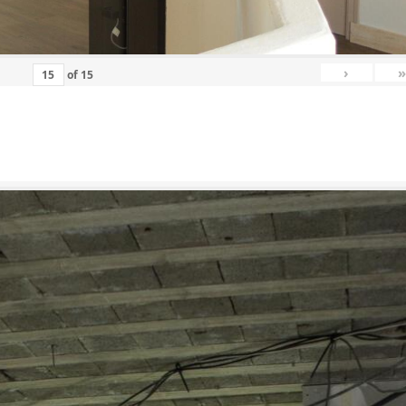
›
»
of
15