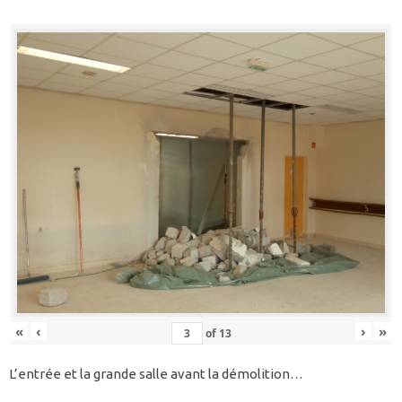
«
‹
›
»
of
13
L’entrée et la grande salle avant la démolition…