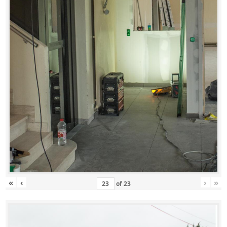
«
‹
›
»
of
23