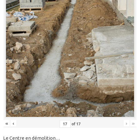
«
‹
›
»
of
17
Le Centre en démolition…