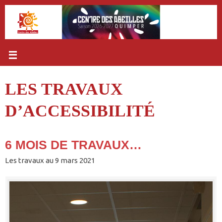
Passer
au
contenu
LES TRAVAUX
D’ACCESSIBILITÉ
6 MOIS DE TRAVAUX…
Les travaux au 9 mars 2021