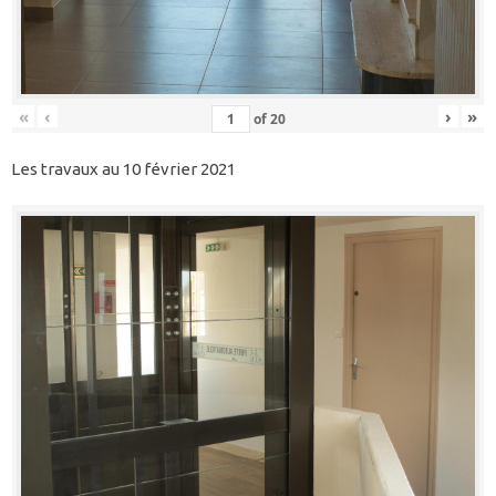
«
‹
›
»
of
20
Les travaux au 10 février 2021