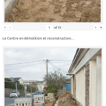
«
‹
›
»
of
15
Le Centre en démolition et reconstruction…