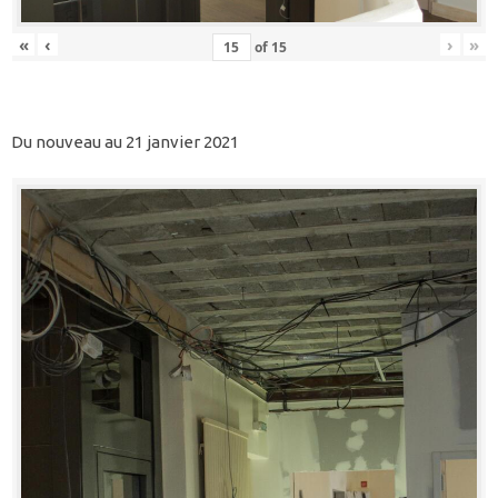
«
‹
›
»
of
15
Du nouveau au 21 janvier 2021