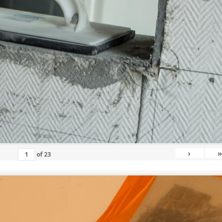
›
»
of
23