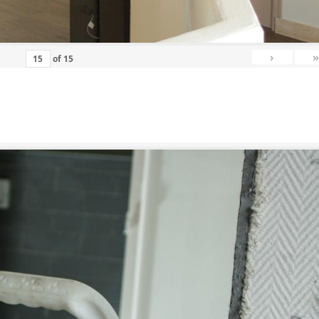
›
»
of
15