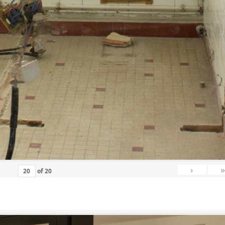
›
»
of
20