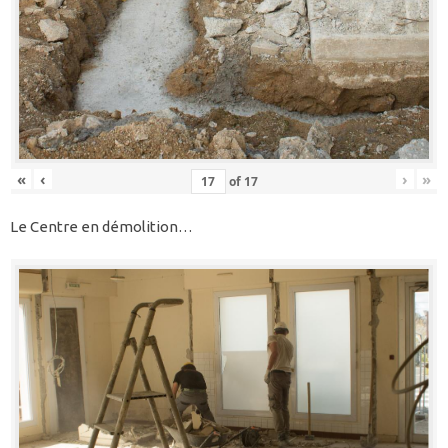
«
‹
›
»
of
17
Le Centre en démolition…