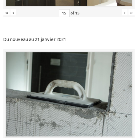
«
‹
›
»
of
15
Du nouveau au 21 janvier 2021