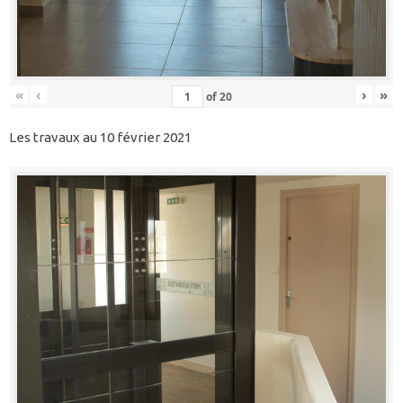
«
‹
›
»
of
20
Les travaux au 10 février 2021