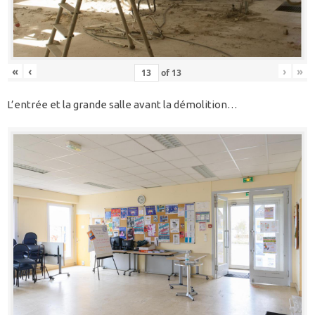
«
‹
›
»
of
13
L’entrée et la grande salle avant la démolition…