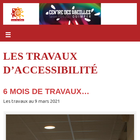
Passer
au
contenu
LES TRAVAUX
D’ACCESSIBILITÉ
6 MOIS DE TRAVAUX…
Les travaux au 9 mars 2021