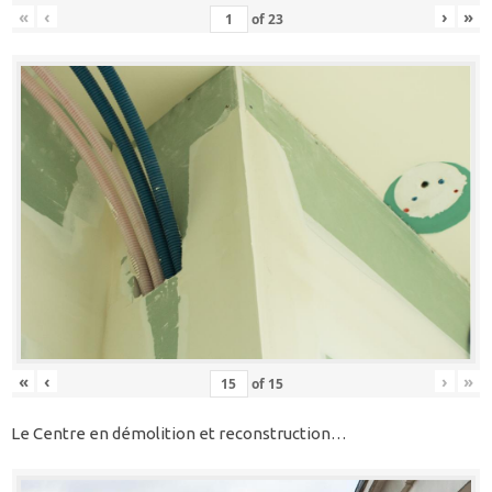
«
‹
›
»
of
23
«
‹
›
»
of
15
Le Centre en démolition et reconstruction…