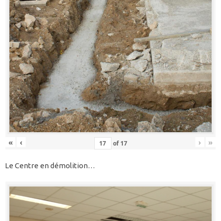
«
‹
›
»
of
17
Le Centre en démolition…