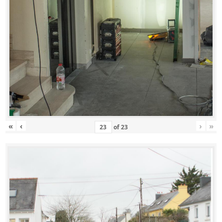
«
‹
›
»
of
23