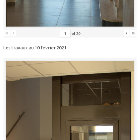
«
‹
›
»
of
20
Les travaux au 10 février 2021