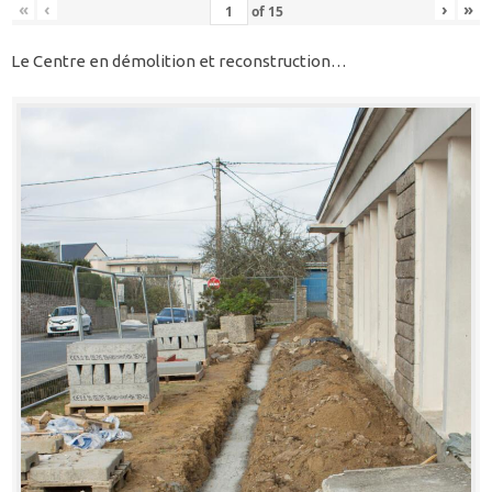
«
‹
›
»
of
15
Le Centre en démolition et reconstruction…