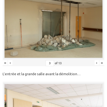
«
‹
›
»
of
13
L’entrée et la grande salle avant la démolition…