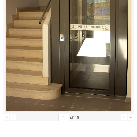
«
‹
›
»
of
15