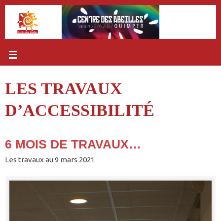
Passer
au
contenu
LES TRAVAUX
D’ACCESSIBILITÉ
6 MOIS DE TRAVAUX…
Les travaux au 9 mars 2021