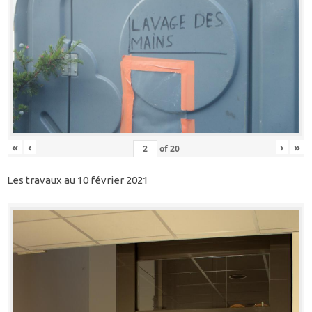
«
‹
›
»
of
20
Les travaux au 10 février 2021