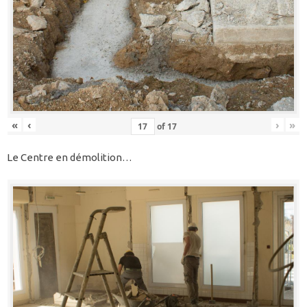
«
‹
›
»
of
17
Le Centre en démolition…