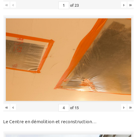
«
‹
›
»
of
23
«
‹
›
»
of
15
Le Centre en démolition et reconstruction…