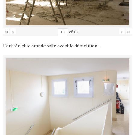
«
‹
›
»
of
13
L’entrée et la grande salle avant la démolition…