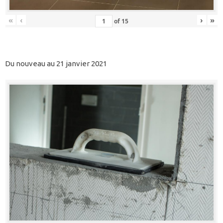
«
‹
›
»
of
15
Du nouveau au 21 janvier 2021