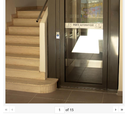
«
‹
›
»
of
15