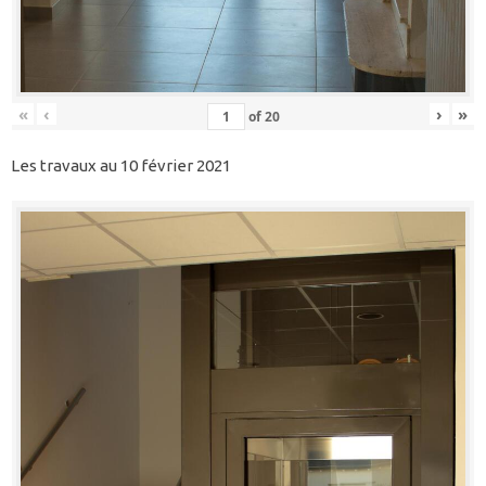
«
‹
›
»
of
20
Les travaux au 10 février 2021