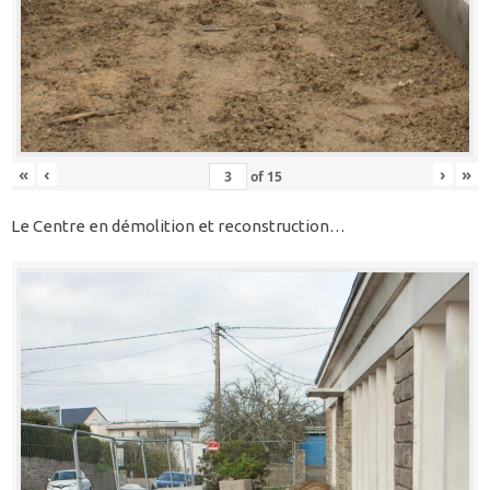
«
‹
›
»
of
15
Le Centre en démolition et reconstruction…