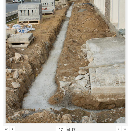
«
‹
›
»
of
17