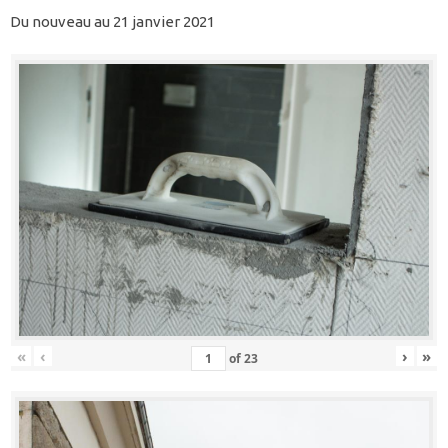
Du nouveau au 21 janvier 2021
«
‹
›
»
of
23