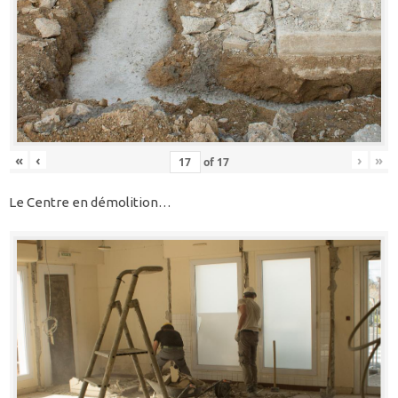
«
‹
›
»
of
17
Le Centre en démolition…