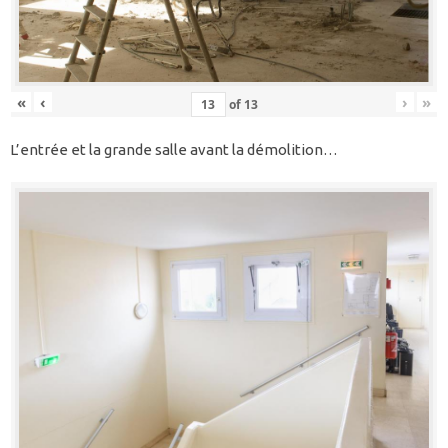
«
‹
›
»
of
13
L’entrée et la grande salle avant la démolition…