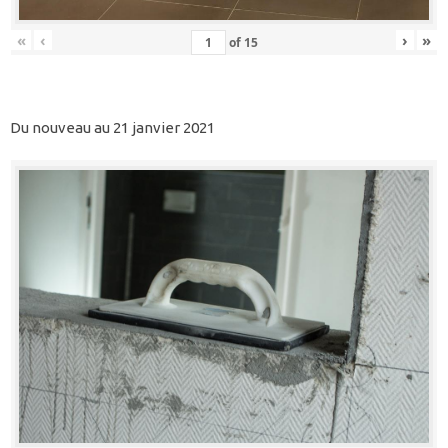
«
‹
›
»
of
15
Du nouveau au 21 janvier 2021