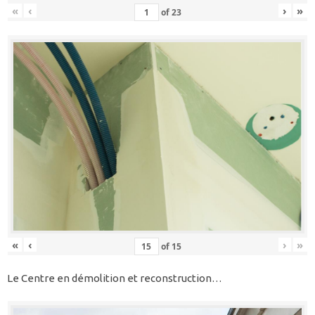
«
‹
›
»
of
23
«
‹
›
»
of
15
Le Centre en démolition et reconstruction…