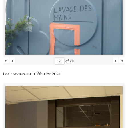
«
‹
›
»
of
20
Les travaux au 10 février 2021