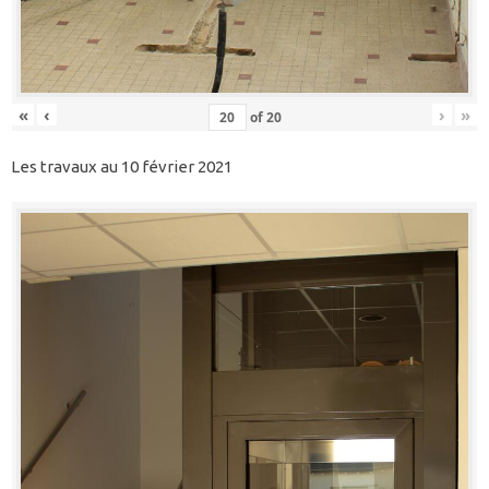
«
‹
›
»
of
20
Les travaux au 10 février 2021