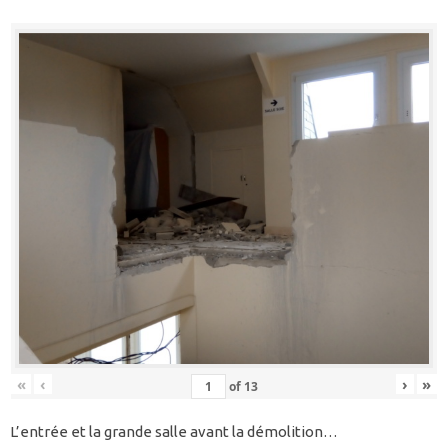
«
‹
›
»
of
13
L’entrée et la grande salle avant la démolition…