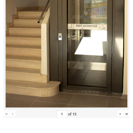
«
‹
›
»
of
15