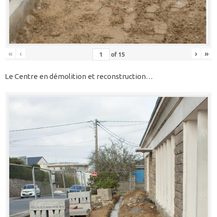
«
‹
›
»
of
15
Le Centre en démolition et reconstruction…