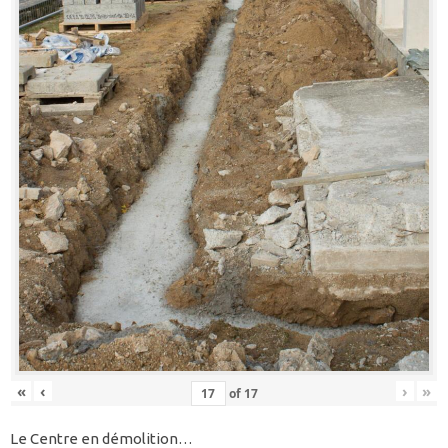
«
‹
›
»
of
17
Le Centre en démolition…