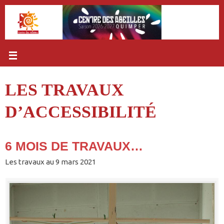
Passer
au
contenu
LES TRAVAUX
D’ACCESSIBILITÉ
6 MOIS DE TRAVAUX…
Les travaux au 9 mars 2021