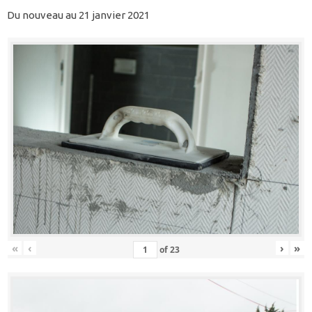
Du nouveau au 21 janvier 2021
«
‹
›
»
of
23