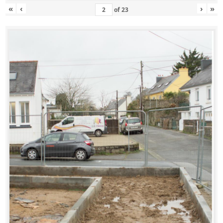
«
‹
›
»
of
23