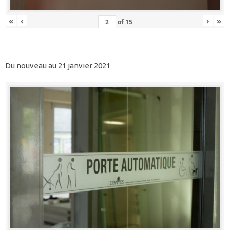
«
‹
›
»
of
15
Du nouveau au 21 janvier 2021