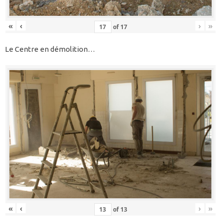
«
‹
›
»
of
17
Le Centre en démolition…
«
‹
›
»
of
13