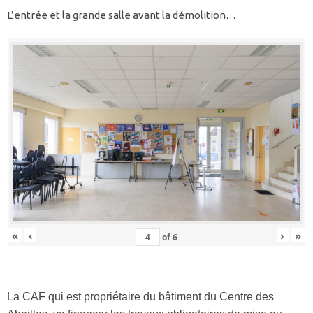
L’entrée et la grande salle avant la démolition…
«
‹
›
»
of
6
La CAF qui est propriétaire du bâtiment du Centre des