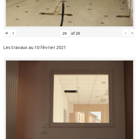
«
‹
›
»
of
20
Les travaux au 10 février 2021