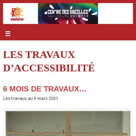
Passer
au
contenu
LES TRAVAUX
D’ACCESSIBILITÉ
6 MOIS DE TRAVAUX…
Les travaux au 9 mars 2021