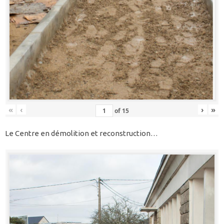
«
‹
›
»
of
15
Le Centre en démolition et reconstruction…