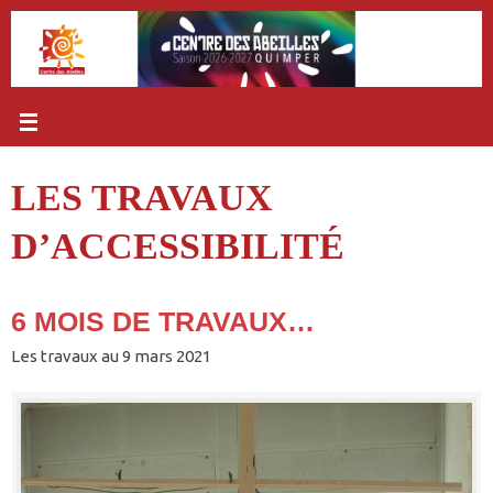
Passer
au
contenu
LES TRAVAUX
D’ACCESSIBILITÉ
6 MOIS DE TRAVAUX…
Les travaux au 9 mars 2021