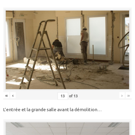
«
‹
›
»
of
13
L’entrée et la grande salle avant la démolition…