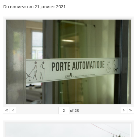
Du nouveau au 21 janvier 2021
«
‹
›
»
of
23