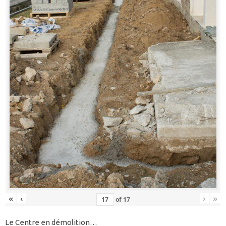
«
‹
›
»
of
17
Le Centre en démolition…