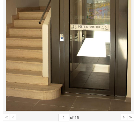
«
‹
›
»
of
15