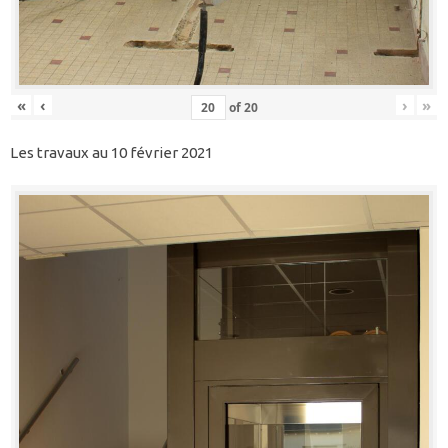
«
‹
›
»
of
20
Les travaux au 10 février 2021