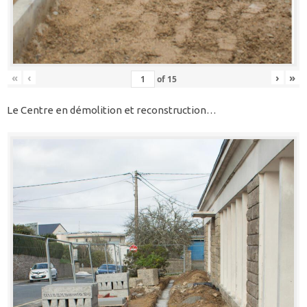
«
‹
›
»
of
15
Le Centre en démolition et reconstruction…