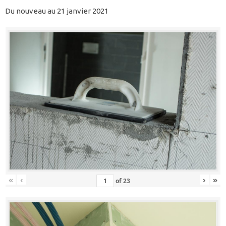
Du nouveau au 21 janvier 2021
«
‹
›
»
of
23