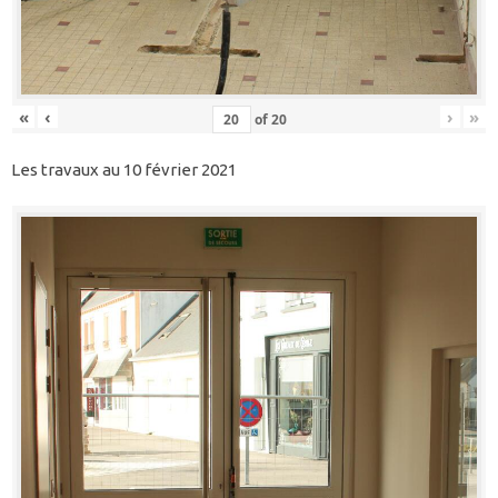
«
‹
›
»
of
20
Les travaux au 10 février 2021