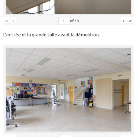
«
‹
›
»
of
13
L’entrée et la grande salle avant la démolition…