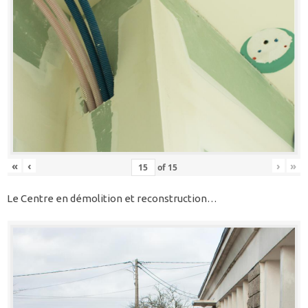
«
‹
›
»
of
15
Le Centre en démolition et reconstruction…