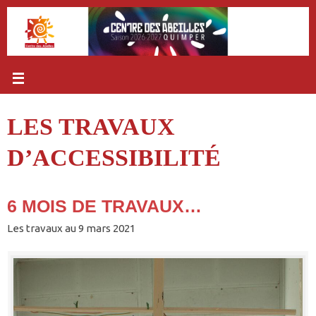
Passer
au
contenu
LES TRAVAUX
D’ACCESSIBILITÉ
6 MOIS DE TRAVAUX…
Les travaux au 9 mars 2021