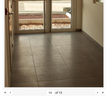
«
‹
›
»
of
15