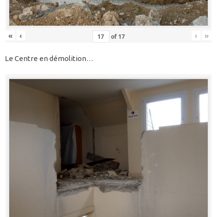
«
‹
›
»
of
17
Le Centre en démolition…