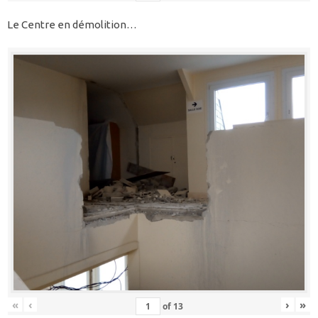
Le Centre en démolition…
«
‹
›
»
of
13