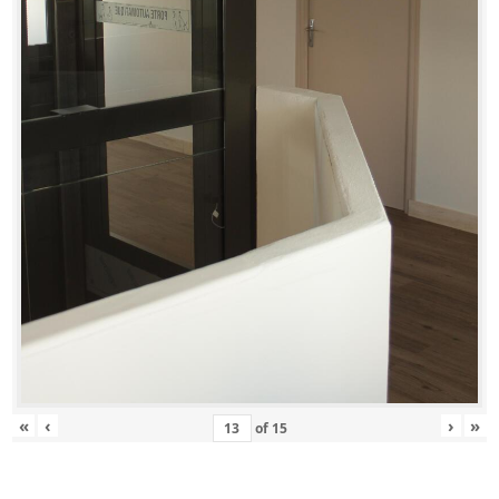
«
‹
›
»
of
15