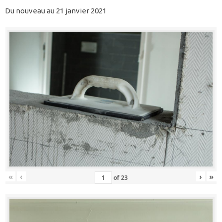
Du nouveau au 21 janvier 2021
«
‹
›
»
of
23