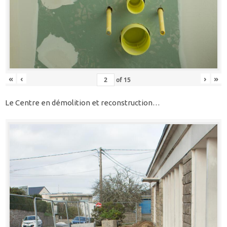
«
‹
›
»
of
15
Le Centre en démolition et reconstruction…