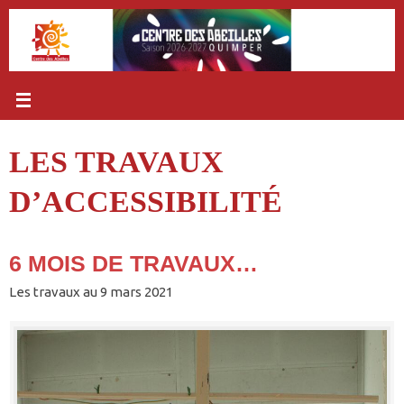
Passer
au
contenu
LES TRAVAUX
D’ACCESSIBILITÉ
6 MOIS DE TRAVAUX…
Les travaux au 9 mars 2021