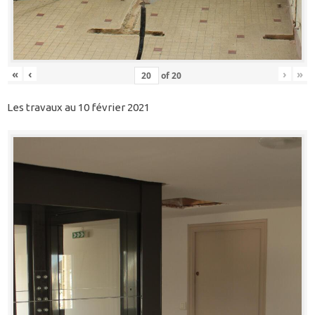
«
‹
›
»
of
20
Les travaux au 10 février 2021