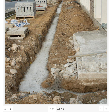
«
‹
›
»
of
17