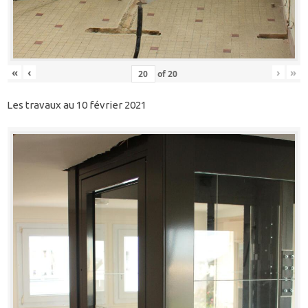
«
‹
›
»
of
20
Les travaux au 10 février 2021