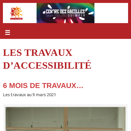
Passer
au
contenu
LES TRAVAUX
D’ACCESSIBILITÉ
6 MOIS DE TRAVAUX…
Les travaux au 9 mars 2021