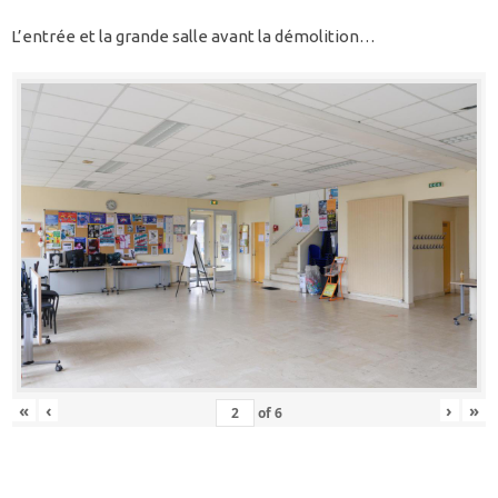
L’entrée et la grande salle avant la démolition…
«
‹
›
»
of
6