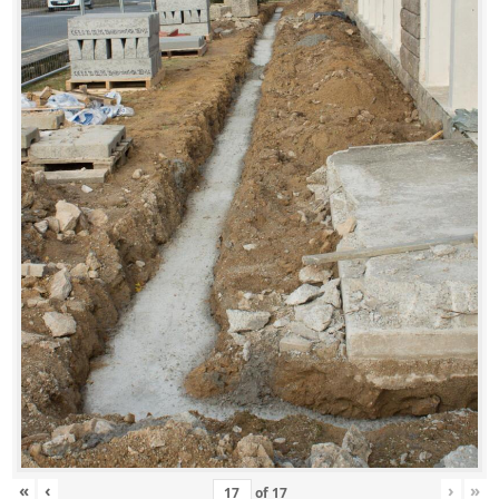
«
‹
›
»
of
17