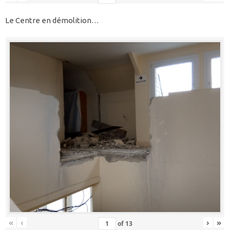
Le Centre en démolition…
«
‹
›
»
of
13