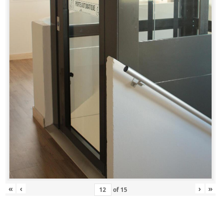
«
‹
›
»
of
15