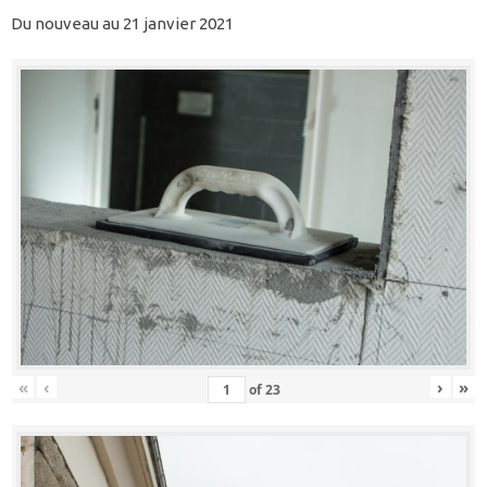
Du nouveau au 21 janvier 2021
«
‹
›
»
of
23