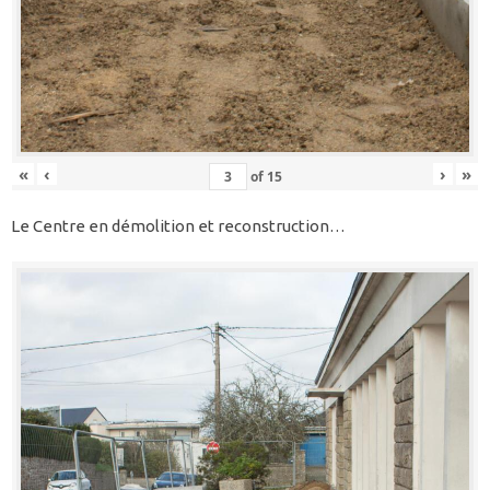
«
‹
›
»
of
15
Le Centre en démolition et reconstruction…