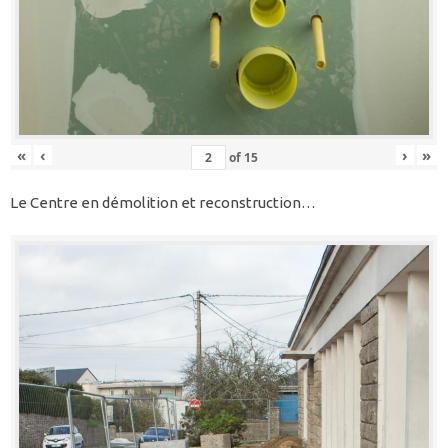
«
‹
›
»
of
15
Le Centre en démolition et reconstruction…