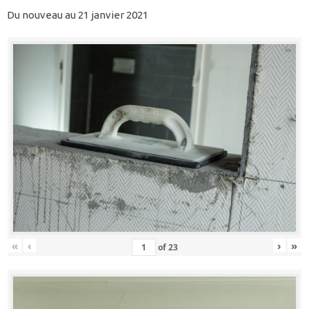
Du nouveau au 21 janvier 2021
«
‹
›
»
of
23