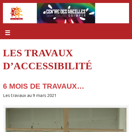
Passer
au
contenu
LES TRAVAUX
D’ACCESSIBILITÉ
6 MOIS DE TRAVAUX…
Les travaux au 9 mars 2021