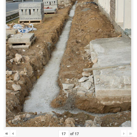
«
‹
›
»
of
17