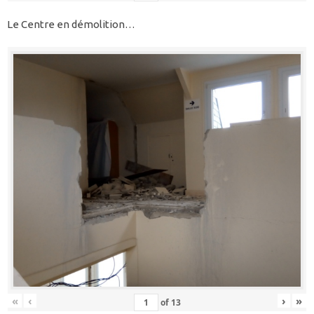
Le Centre en démolition…
«
‹
›
»
of
13