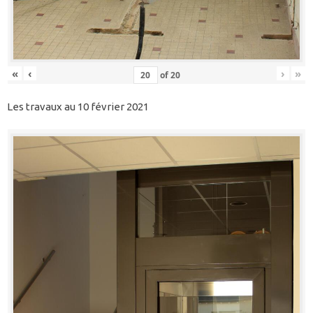
«
‹
›
»
of
20
Les travaux au 10 février 2021