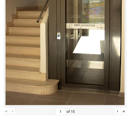
«
‹
›
»
of
15