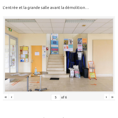
L’entrée et la grande salle avant la démolition…
«
‹
›
»
of
6