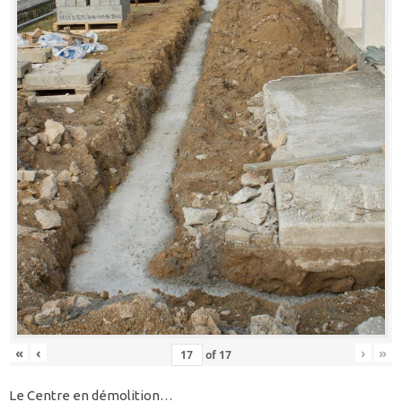
«
‹
›
»
of
17
Le Centre en démolition…