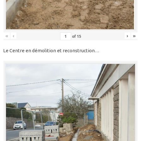
«
‹
›
»
of
15
Le Centre en démolition et reconstruction…