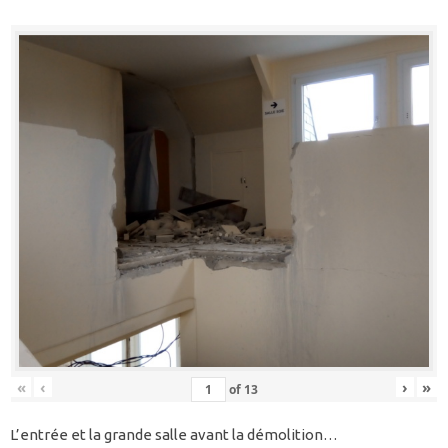
«
‹
›
»
of
13
L’entrée et la grande salle avant la démolition…