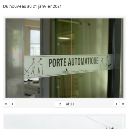
Du nouveau au 21 janvier 2021
«
‹
›
»
of
23