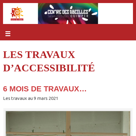
Passer
au
contenu
LES TRAVAUX
D’ACCESSIBILITÉ
6 MOIS DE TRAVAUX…
Les travaux au 9 mars 2021