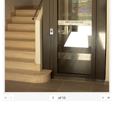
«
‹
›
»
of
15