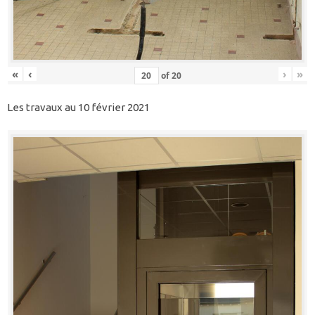
«
‹
›
»
of
20
Les travaux au 10 février 2021