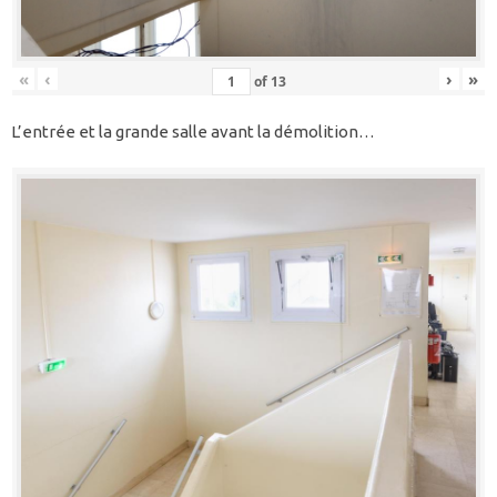
«
‹
›
»
of
13
L’entrée et la grande salle avant la démolition…