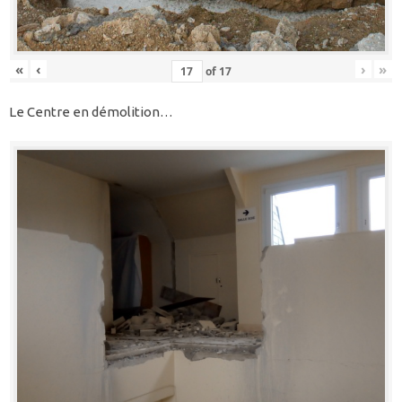
«
‹
›
»
of
17
Le Centre en démolition…