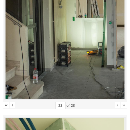
«
‹
›
»
of
23