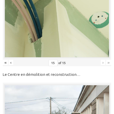
«
‹
›
»
of
15
Le Centre en démolition et reconstruction…