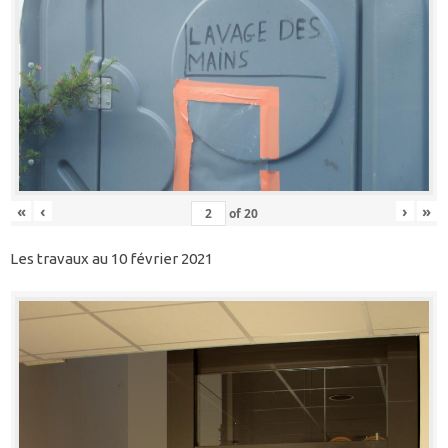
«
‹
›
»
of
20
Les travaux au 10 février 2021