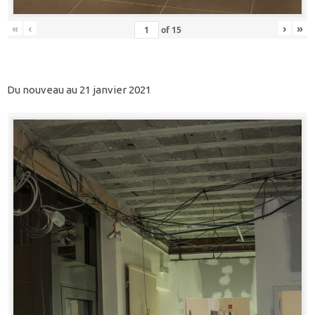
«
‹
›
»
of
15
Du nouveau au 21 janvier 2021