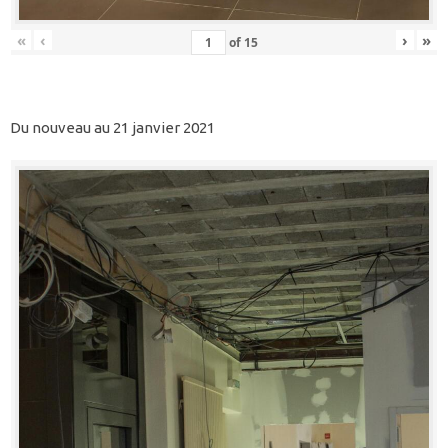
«
‹
›
»
of
15
Du nouveau au 21 janvier 2021