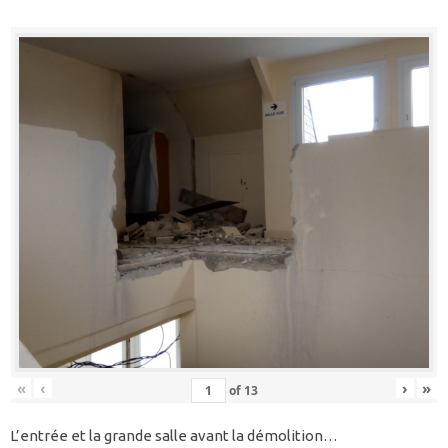
«
‹
›
»
of
13
L’entrée et la grande salle avant la démolition…