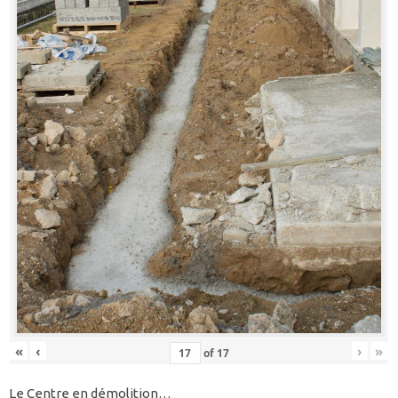
«
‹
›
»
of
17
Le Centre en démolition…