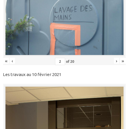
«
‹
›
»
of
20
Les travaux au 10 février 2021