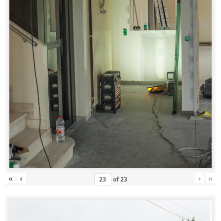
«
‹
›
»
of
23