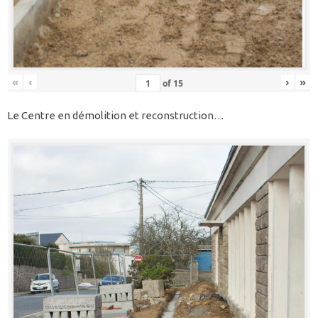
«
‹
›
»
of
15
Le Centre en démolition et reconstruction…