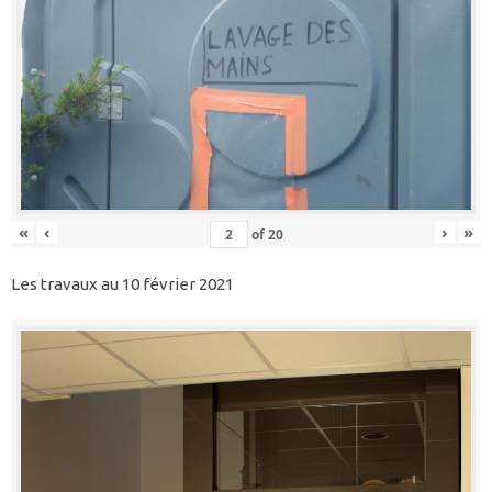
«
‹
›
»
of
20
Les travaux au 10 février 2021