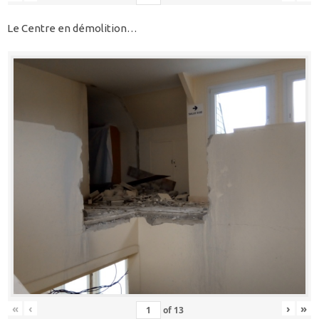
Le Centre en démolition…
«
‹
›
»
of
13