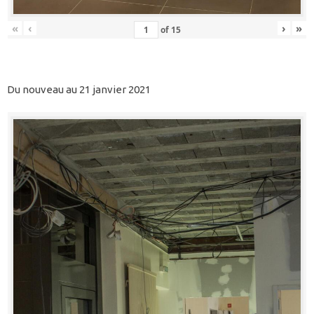
«
‹
›
»
of
15
Du nouveau au 21 janvier 2021