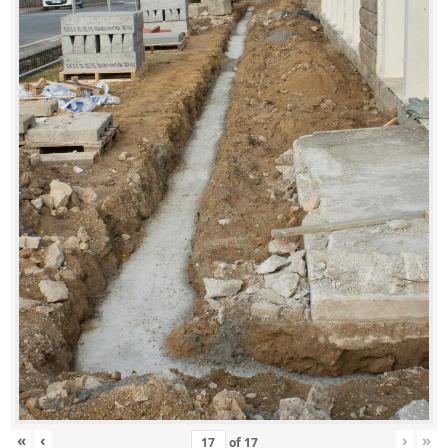
«
‹
›
»
of
17