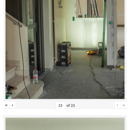
«
‹
›
»
of
23