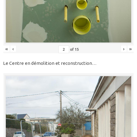
«
‹
›
»
of
15
Le Centre en démolition et reconstruction…