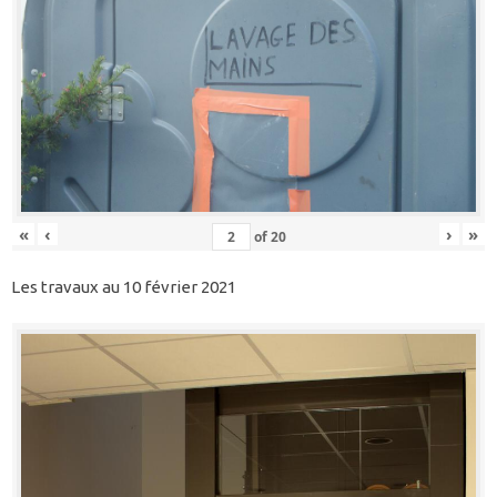
«
‹
›
»
of
20
Les travaux au 10 février 2021