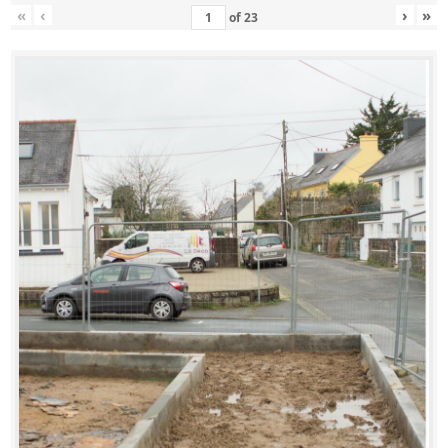
«
‹
›
»
of
23