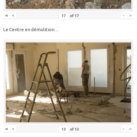
«
‹
›
»
of
17
Le Centre en démolition…
«
‹
›
»
of
13