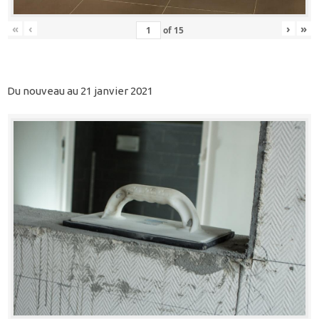
«
‹
›
»
of
15
Du nouveau au 21 janvier 2021