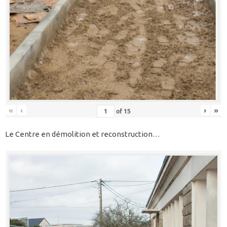
«
‹
›
»
of
15
Le Centre en démolition et reconstruction…