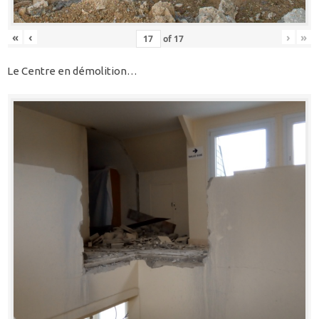
«
‹
›
»
of
17
Le Centre en démolition…