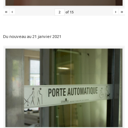
«
‹
›
»
of
15
Du nouveau au 21 janvier 2021