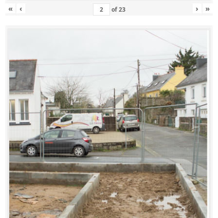
«
‹
›
»
of
23