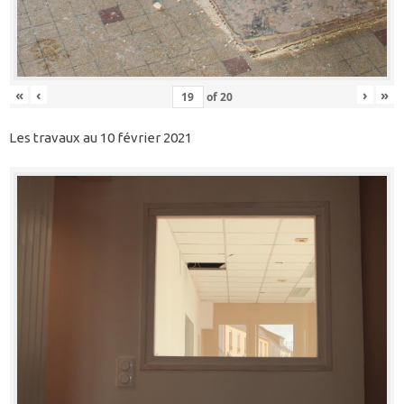
«
‹
›
»
of
20
Les travaux au 10 février 2021