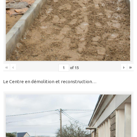
«
‹
›
»
of
15
Le Centre en démolition et reconstruction…