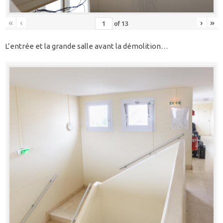
«
‹
›
»
of
13
L’entrée et la grande salle avant la démolition…