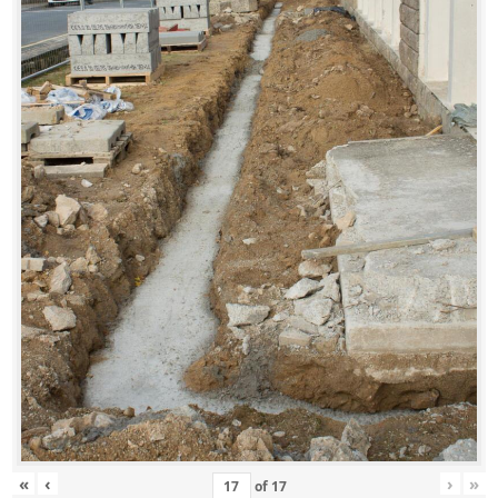
«
‹
›
»
of
17