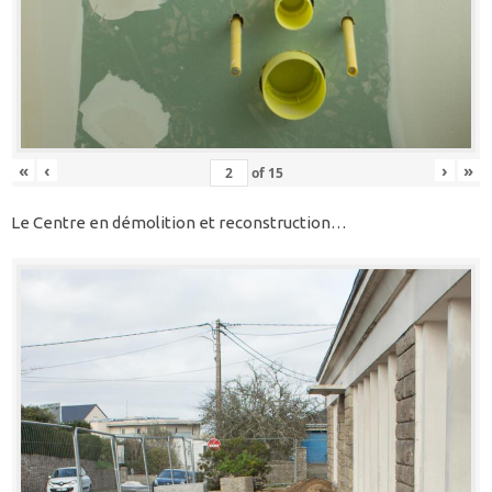
«
‹
›
»
of
15
Le Centre en démolition et reconstruction…