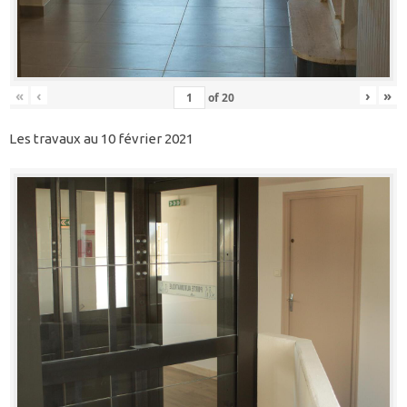
«
‹
›
»
of
20
Les travaux au 10 février 2021