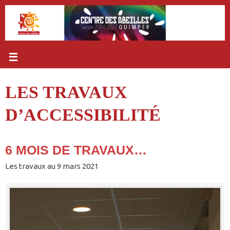
Passer
au
contenu
LES TRAVAUX
D’ACCESSIBILITÉ
6 MOIS DE TRAVAUX…
Les travaux au 9 mars 2021