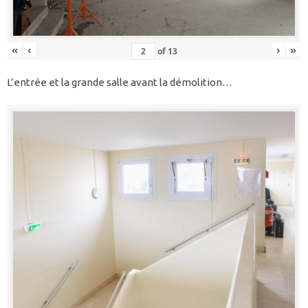
«
‹
›
»
of
13
L’entrée et la grande salle avant la démolition…