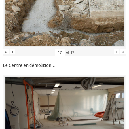
«
‹
›
»
of
17
Le Centre en démolition…