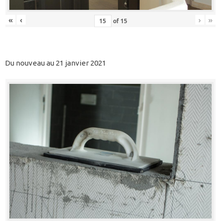
«
‹
›
»
of
15
Du nouveau au 21 janvier 2021