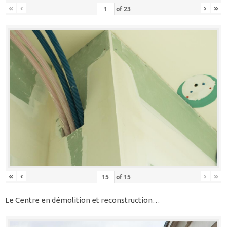
«
‹
›
»
of
23
«
‹
›
»
of
15
Le Centre en démolition et reconstruction…