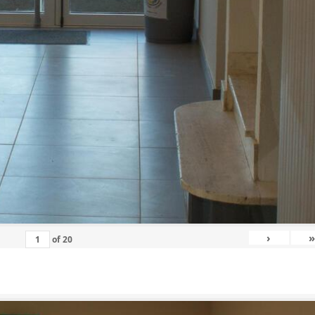
›
»
of
20