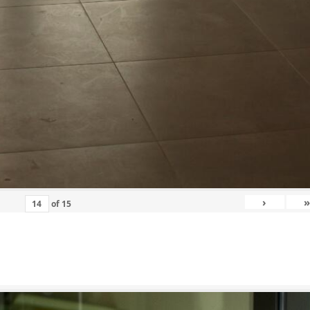
›
»
of
15