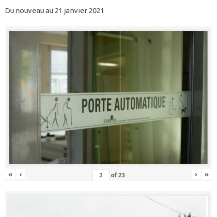
Du nouveau au 21 janvier 2021
«
‹
›
»
of
23