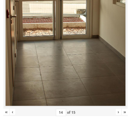
«
‹
›
»
of
15