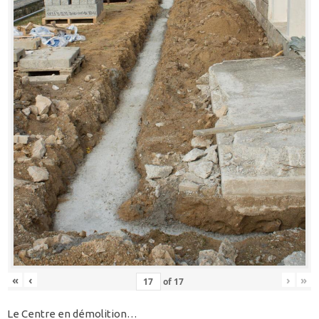
«
‹
›
»
of
17
Le Centre en démolition…