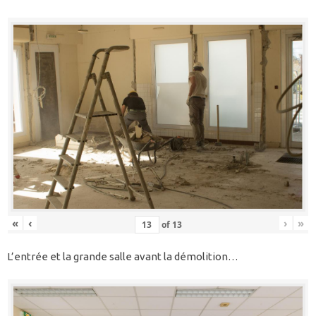
«
‹
›
»
of
13
L’entrée et la grande salle avant la démolition…