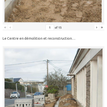
«
‹
›
»
of
15
Le Centre en démolition et reconstruction…