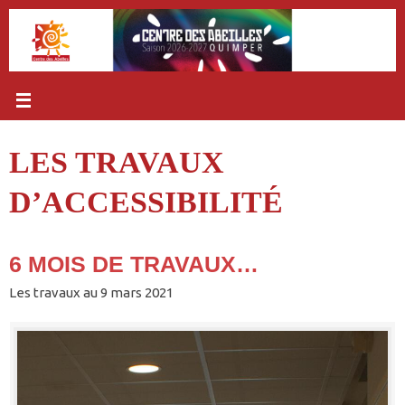
Passer
au
contenu
LES TRAVAUX
D’ACCESSIBILITÉ
6 MOIS DE TRAVAUX…
Les travaux au 9 mars 2021