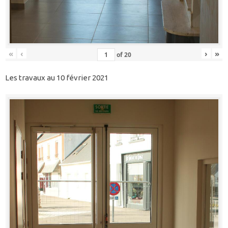
«
‹
›
»
of
20
Les travaux au 10 février 2021