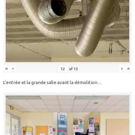
«
‹
›
»
of
13
L’entrée et la grande salle avant la démolition…