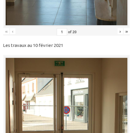
«
‹
›
»
of
20
Les travaux au 10 février 2021