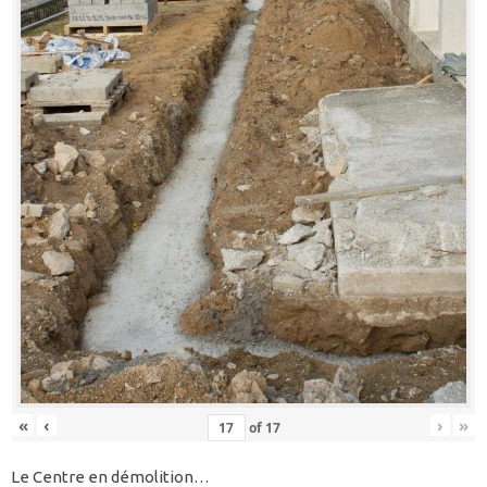
«
‹
›
»
of
17
Le Centre en démolition…