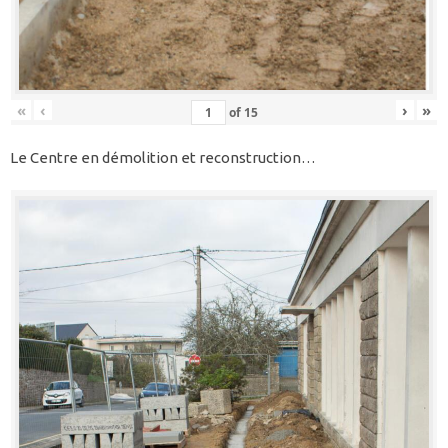
«
‹
›
»
of
15
Le Centre en démolition et reconstruction…