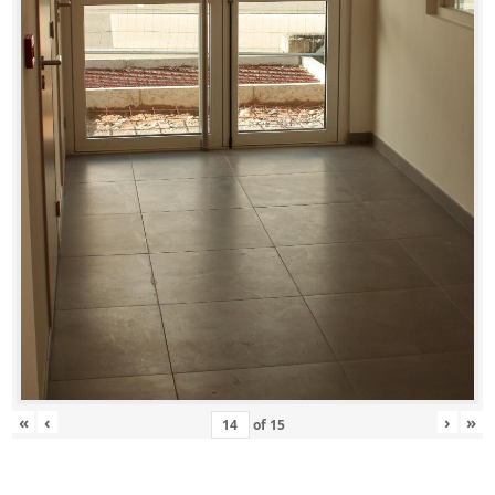
«
‹
›
»
of
15