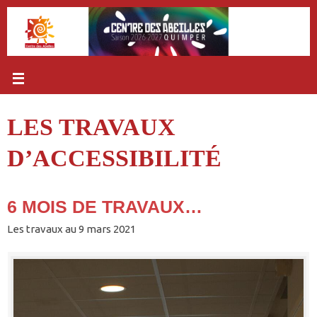
Passer
au
contenu
LES TRAVAUX
D’ACCESSIBILITÉ
6 MOIS DE TRAVAUX…
Les travaux au 9 mars 2021