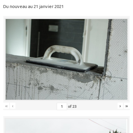
Du nouveau au 21 janvier 2021
«
‹
›
»
of
23