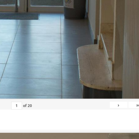
›
»
of
20