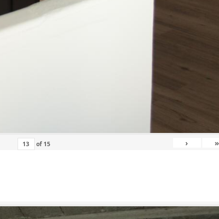
›
»
of
15