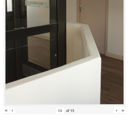
«
‹
›
»
of
15