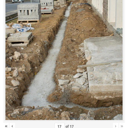
«
‹
›
»
of
17