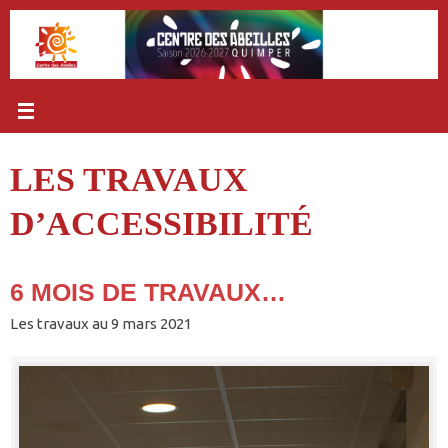
Passer
au
contenu
LES TRAVAUX
D’ACCESSIBILITÉ
6 MOIS DE TRAVAUX…
Les travaux au 9 mars 2021