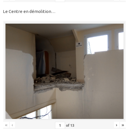
Le Centre en démolition…
«
‹
›
»
of
13