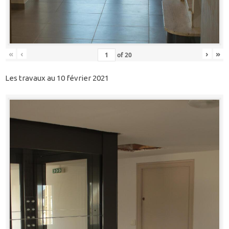
«
‹
›
»
of
20
Les travaux au 10 février 2021