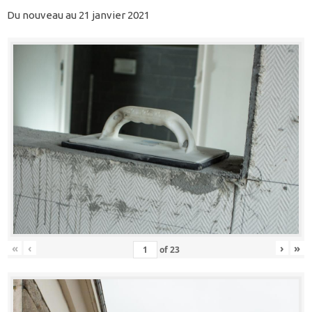
Du nouveau au 21 janvier 2021
«
‹
›
»
of
23