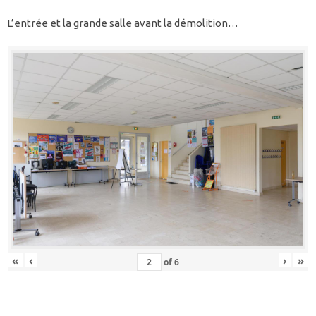
L’entrée et la grande salle avant la démolition…
«
‹
›
»
of
6