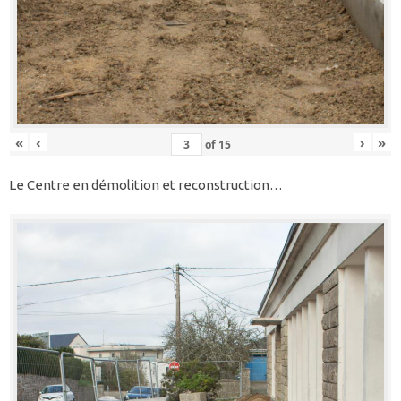
«
‹
›
»
of
15
Le Centre en démolition et reconstruction…