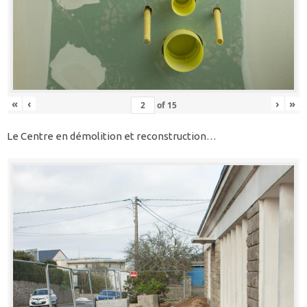
«
‹
›
»
of
15
Le Centre en démolition et reconstruction…