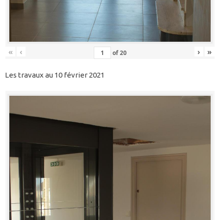
«
‹
›
»
of
20
Les travaux au 10 février 2021