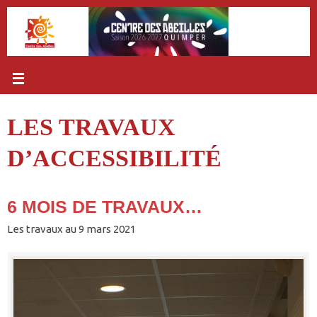
Passer
au
contenu
LES TRAVAUX
D’ACCESSIBILITÉ
6 MOIS DE TRAVAUX…
Les travaux au 9 mars 2021