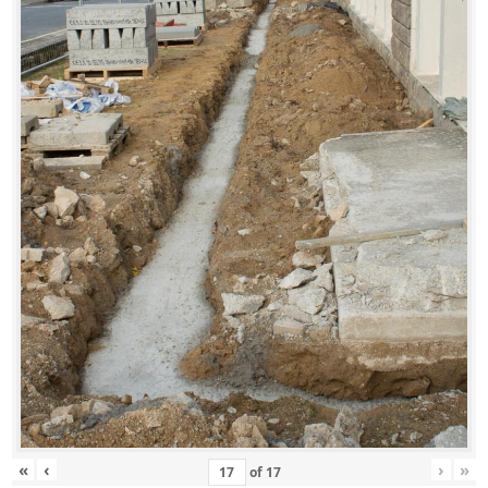
«
‹
›
»
of
17