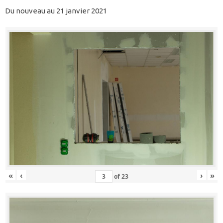
Du nouveau au 21 janvier 2021
«
‹
›
»
of
23