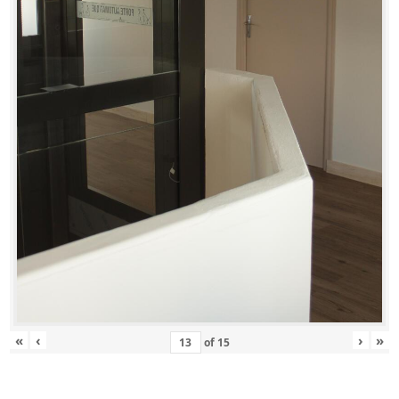
«
‹
›
»
of
15