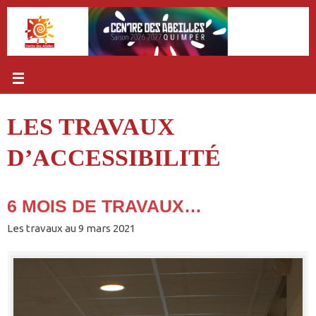
Passer
au
contenu
LES TRAVAUX
D’ACCESSIBILITÉ
6 MOIS DE TRAVAUX…
Les travaux au 9 mars 2021