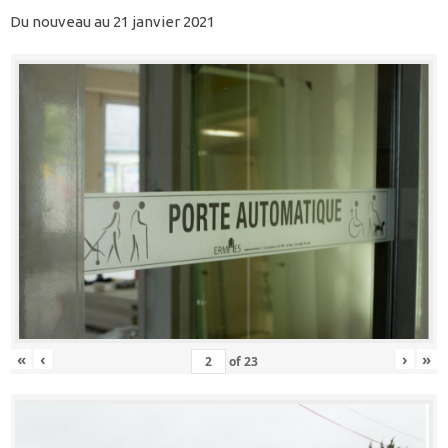
Du nouveau au 21 janvier 2021
«
‹
›
»
of
23