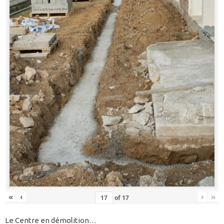
«
‹
›
»
of
17
Le Centre en démolition…