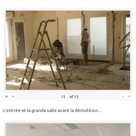
«
‹
›
»
of
13
L’entrée et la grande salle avant la démolition…