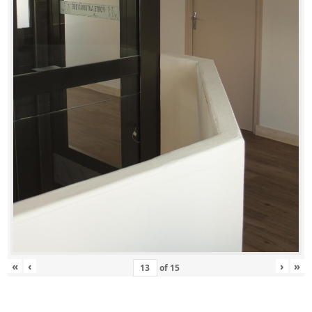
«
‹
›
»
of
15