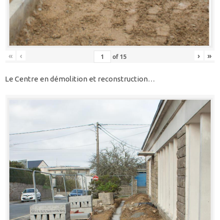
«
‹
›
»
of
15
Le Centre en démolition et reconstruction…