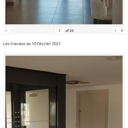
«
‹
›
»
of
20
Les travaux au 10 février 2021