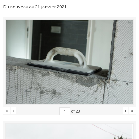
Du nouveau au 21 janvier 2021
«
‹
›
»
of
23