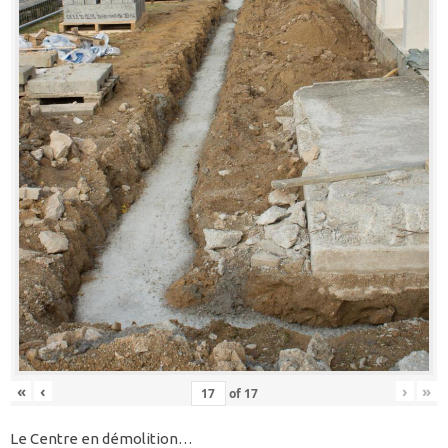
«
‹
›
»
of
17
Le Centre en démolition…