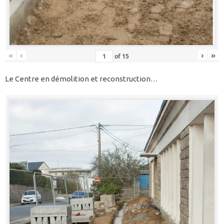
«
‹
›
»
of
15
Le Centre en démolition et reconstruction…