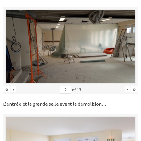
«
‹
›
»
of
13
L’entrée et la grande salle avant la démolition…