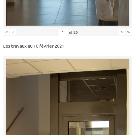
«
‹
›
»
of
20
Les travaux au 10 février 2021