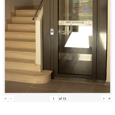
«
‹
›
»
of
15