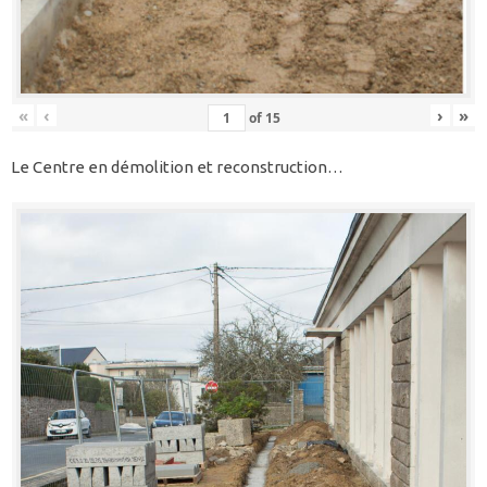
«
‹
›
»
of
15
Le Centre en démolition et reconstruction…