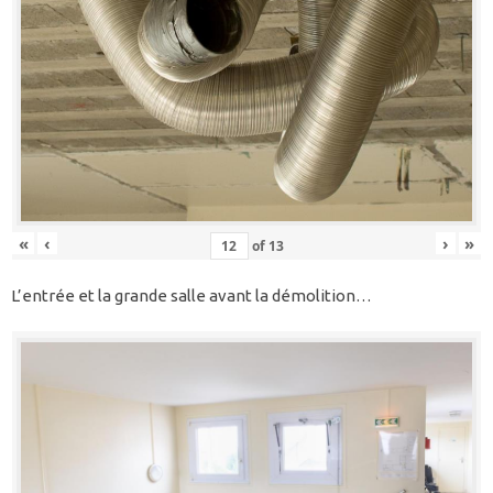
«
‹
›
»
of
13
L’entrée et la grande salle avant la démolition…