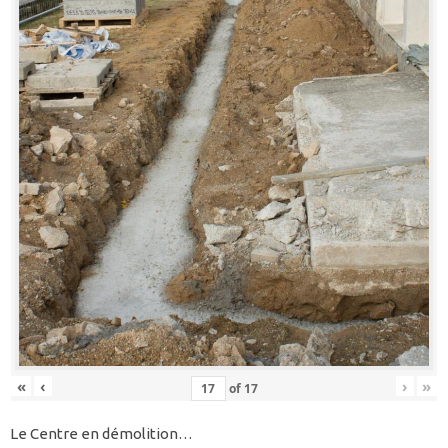
«
‹
›
»
of
17
Le Centre en démolition…