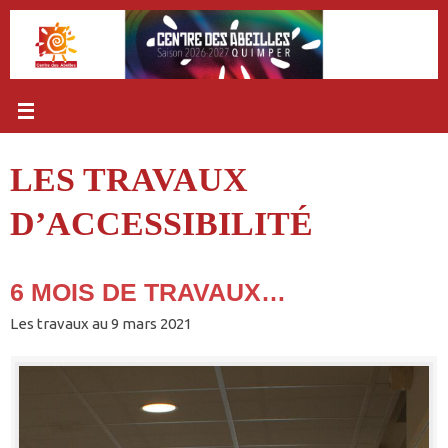
Passer
au
contenu
LES TRAVAUX
D’ACCESSIBILITÉ
6 MOIS DE TRAVAUX…
Les travaux au 9 mars 2021