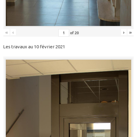
«
‹
›
»
of
20
Les travaux au 10 février 2021