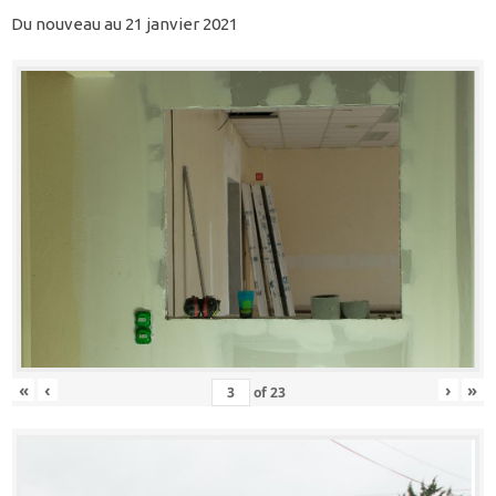
Du nouveau au 21 janvier 2021
«
‹
›
»
of
23