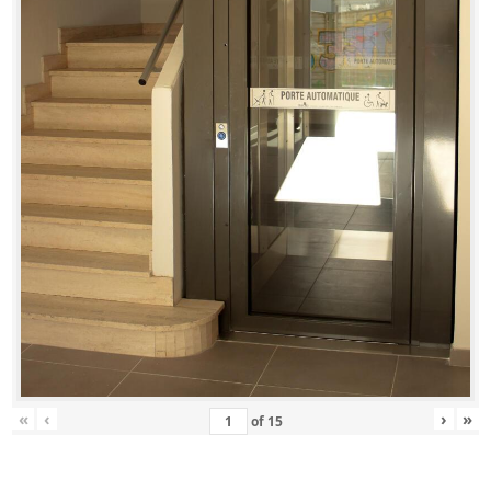
«
‹
›
»
of
15